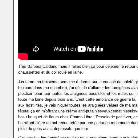
Très Barbara Cartland mais il fallait bien ça pour célébrer le retour 
chaussettes et du col roulé en laine.
J'entame ma troisième semaine à dormir sur le canapé (la saleté g
toujours dans ma chambre), j'ai décidé d'allumer les fumigènes ava
prochain pour tuer toutes les araignées possibles et les mites qui 
toute ma laine depuis trois ans. C'est cette ambiance de guerre là
aux hostilités, je vais niquer toutes les araignées velues de ma mai
fêterai ça en m'offrant une crème anti-putainlesyeuxcematinjesuisvi
beau bouquet de fleurs chez Champ Libre. J'essaie de positiver, ce 
humiliant d'être autant réconfortée par une parka en moumoute da
plein de gens aussi dépressifs que moi.
(J'ai pas fait les fumigènes depuis deux semaines parce que je dois