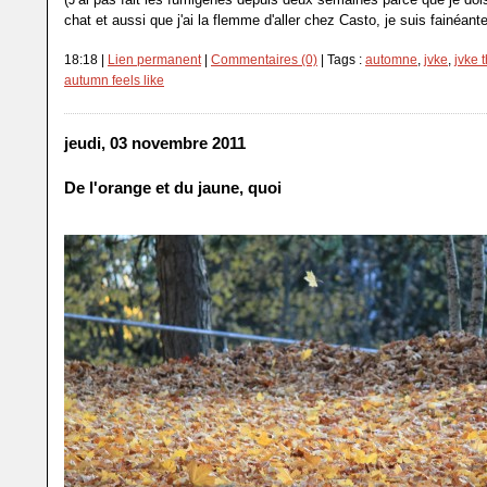
chat et aussi que j'ai la flemme d'aller chez Casto, je suis fainéante
18:18 |
Lien permanent
|
Commentaires (0)
| Tags :
automne
,
jvke
,
jvke t
autumn feels like
jeudi, 03 novembre 2011
De l'orange et du jaune, quoi