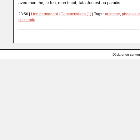
avec mon thé, le feu, mon tricot, tata Jen est au paradis.
23:56 |
Lien permanent
|
Commentaires (1)
| Tags :
automne
,
photos au
suspendu
Déclarer un contenu 