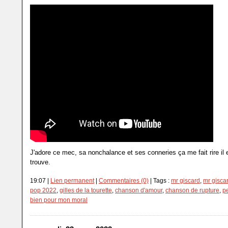
J'adore ce mec, sa nonchalance et ses conneries ça me fait rire il
trouve.
19:07 |
Lien permanent
|
Commentaires (0)
| Tags :
mr giscard
,
mr giscar
pop 2022
,
gilles de la tourette
,
chanson d'amour
,
chanson de rupture
,
pe
bien pour mon moral