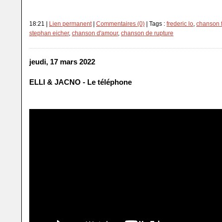
18:21 |
Lien permanent
|
Commentaires (0)
| Tags :
frederic lo
,
chanson 
stephan eicher
,
chanson d'amour
,
chanson de rupture
jeudi, 17 mars 2022
ELLI & JACNO - Le téléphone