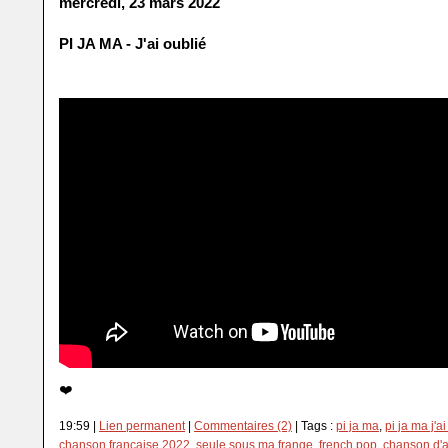
mercredi, 23 mars 2022
PI JA MA - J'ai oublié
❤️
19:59 |
Lien permanent
|
Commentaires (2)
| Tags :
pi ja ma
,
pi ja ma j'a
chanson française 2022
,
seule sous ma frange
,
french pop
,
chanson d'