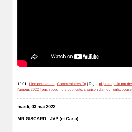
12:01 |
Lien permanent
|
Commentaires (0)
| Tags :
pi ja ma
,
pi ja ma de
l'amour
,
2022 french pop
,
indie pop
,
cute
,
chanson d'amour
,
girls
,
bouss
mardi, 03 mai 2022
MR GISCARD - JVP (et Carla)