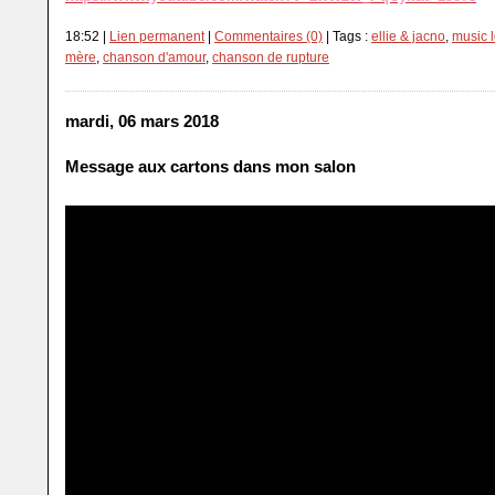
18:52 |
Lien permanent
|
Commentaires (0)
| Tags :
ellie & jacno
,
music l
mère
,
chanson d'amour
,
chanson de rupture
mardi, 06 mars 2018
Message aux cartons dans mon salon