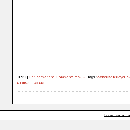
Enfin ça n'empêche, je crois bien qu'il est un peu plus con que je n
Pour un mec éduqué par des femmes, le bougre a encore du chemin 
qu'est-ce qu'il peuvent être nazes quand même ! J'aimerais bien r
amoureuse, sur mes pieds célestes, vite.
16:31 |
Lien permanent
|
Commentaires (3)
| Tags :
catherine ferroyer-b
chanson d'amour
Déclarer un contenu 