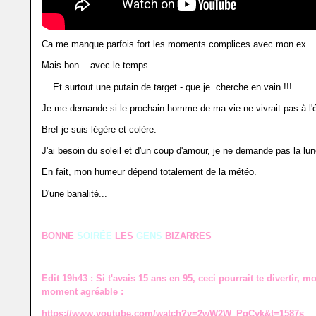
Ca me manque parfois fort les moments complices avec mon ex.
Mais bon... avec le temps...
... Et surtout une putain de target - que je cherche en vain !!!
Je me demande si le prochain homme de ma vie ne vivrait pas à l'
Bref je suis légère et colère.
J'ai besoin du soleil et d'un coup d'amour, je ne demande pas la lun
En fait, mon humeur dépend totalement de la météo.
D'une banalité...
BONNE
SOIRÉE
LES
GENS
BIZARRES
Edit 19h43 : Si t'avais 15 ans en 95, ceci pourrait te divertir, m
moment agréable :
https://www.youtube.com/watch?v=2wW2W_PqCyk&t=1587s