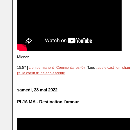
Mignon.
15:57 |
Lien permanent
|
Commentaires (0)
| Tags :
adele castillon
,
chan
j'ai le coeur d'une adolescente
samedi, 28 mai 2022
PI JA MA - Destination l'amour