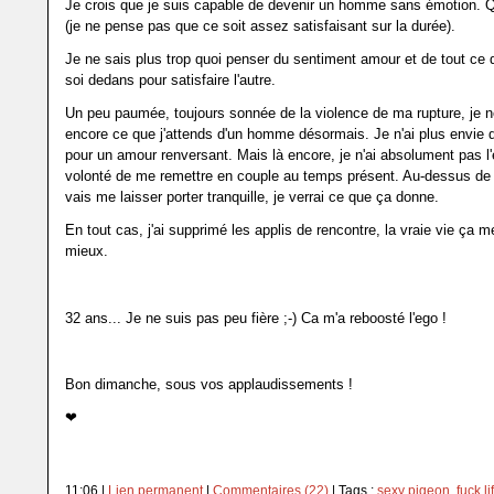
Je crois que je suis capable de devenir un homme sans émotion.
(je ne pense pas que ce soit assez satisfaisant sur la durée).
Je ne sais plus trop quoi penser du sentiment amour et de tout ce 
soi dedans pour satisfaire l'autre.
Un peu paumée, toujours sonnée de la violence de ma rupture, je n
encore ce que j'attends d'un homme désormais. Je n'ai plus envie 
pour un amour renversant. Mais là encore, je n'ai absolument pas l'é
volonté de me remettre en couple au temps présent. Au-dessus de
vais me laisser porter tranquille, je verrai ce que ça donne.
En tout cas, j'ai supprimé les applis de rencontre, la vraie vie ça 
mieux.
32 ans... Je ne suis pas peu fière ;-) Ca m'a reboosté l'ego !
Bon dimanche, sous vos applaudissements !
❤︎
11:06 |
Lien permanent
|
Commentaires (22)
| Tags :
sexy pigeon
,
fuck li