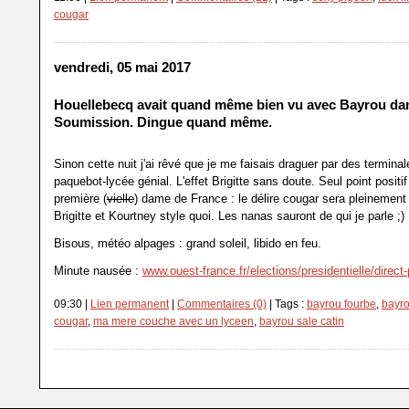
cougar
vendredi, 05 mai 2017
Houellebecq avait quand même bien vu avec Bayrou da
Soumission. Dingue quand même.
Sinon cette nuit j'ai rêvé que je me faisais draguer par des termina
paquebot-lycée génial. L'effet Brigitte sans doute. Seul point positif 
première (
vielle
) dame de France : le délire cougar sera pleinement
Brigitte et Kourtney style quoi. Les nanas sauront de qui je parle ;)
Bisous, météo alpages : grand soleil, libido en feu.
Minute nausée :
www.ouest-france.fr/elections/presidentielle/direct-p
09:30 |
Lien permanent
|
Commentaires (0)
| Tags :
bayrou fourbe
,
bayr
cougar
,
ma mere couche avec un lyceen
,
bayrou sale catin