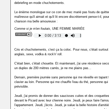
debriefing en mode chuchotements.
Le énième monologue sur ce con de mec marié pas foutu de quitte
maîtresse qu'il aimait et qu'il lit encore discrètement pense-t-il, pour
chanson ma belle amoureuse :
Comme si je m'en foutais
, UNE FEMME MARIÉE
Cris et chuchotements, c'est ça la coloc. Pour nous, c'était surtou
anglais, sexe, vodka & rock'n' roll.
C'était bien, c'était chouette. Et maintenant, j'ai une résidence sec
un duplex de 200 mètres carrés, je ne me plains pas...
Demain, première journée sans personne qui me réveille en tapant f
clavier au loin. Personne qui me chauffe l'eau du thé, personne qu
prévisible.
Jeudi, j'ai promis de donner des saucisses cuites et des croquette
devant le Picard avec leur chienne noire. Jeudi, je peux faire l'amo
l'appartement. Jeudi, j'écris. Jeudi, je salue la belle histoire d'amiti