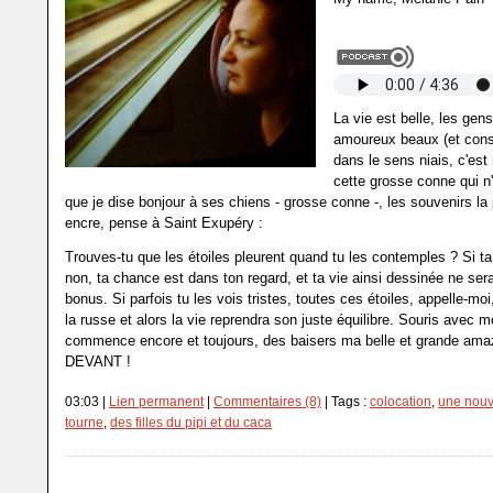
La vie est belle, les gen
amoureux beaux (et con
dans le sens niais, c'es
cette grosse conne qui n
que je dise bonjour à ses chiens - grosse conne -, les souvenirs la 
encre, pense à Saint Exupéry :
Trouves-tu que les étoiles pleurent quand tu les contemples ? Si t
non, ta chance est dans ton regard, et ta vie ainsi dessinée ne se
bonus. Si parfois tu les vois tristes, toutes ces étoiles, appelle-mo
la russe et alors la vie reprendra son juste équilibre. Souris avec mo
commence encore et toujours, des baisers ma belle et grande am
DEVANT !
03:03 |
Lien permanent
|
Commentaires (8)
| Tags :
colocation
,
une nouv
tourne
,
des filles du pipi et du caca