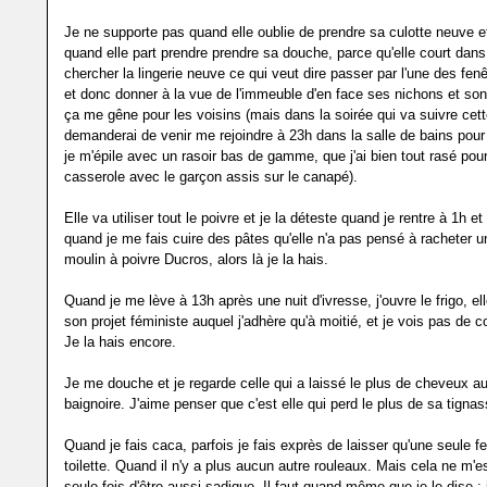
Je ne supporte pas quand elle oublie de prendre sa culotte neuve e
quand elle part prendre prendre sa douche, parce qu'elle court da
chercher la lingerie neuve ce qui veut dire passer par l'une des fen
et donc donner à la vue de l'immeuble d'en face ses nichons et son 
ça me gêne pour les voisins (mais dans la soirée qui va suivre cett
demanderai de venir me rejoindre à 23h dans la salle de bains pour 
je m'épile avec un rasoir bas de gamme, que j'ai bien tout rasé pou
casserole avec le garçon assis sur le canapé).
Elle va utiliser tout le poivre et je la déteste quand je rentre à 1h e
quand je me fais cuire des pâtes qu'elle n'a pas pensé à racheter 
moulin à poivre Ducros, alors là je la hais.
Quand je me lève à 13h après une nuit d'ivresse, j'ouvre le frigo, ell
son projet féministe auquel j'adhère qu'à moitié, et je vois pas de co
Je la hais encore.
Je me douche et je regarde celle qui a laissé le plus de cheveux au
baignoire. J'aime penser que c'est elle qui perd le plus de sa tignas
Quand je fais caca, parfois je fais exprès de laisser qu'une seule fe
toilette. Quand il n'y a plus aucun autre rouleaux. Mais cela ne m'es
seule fois d'être aussi sadique. Il faut quand même que je le dise : j