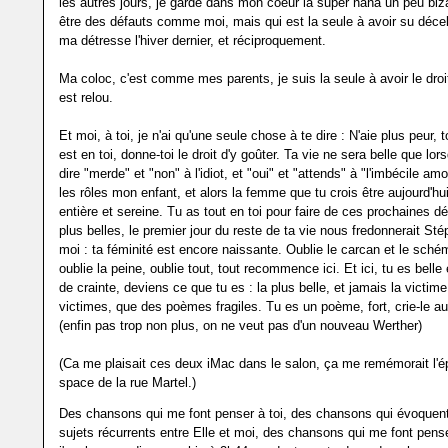
les autres jours, je garde dans mon coeur la super nana un peu biza
être des défauts comme moi, mais qui est la seule à avoir su décel
ma détresse l'hiver dernier, et réciproquement.
Ma coloc, c'est comme mes parents, je suis la seule à avoir le droit
est relou.
Et moi, à toi, je n'ai qu'une seule chose à te dire : N'aie plus peur, 
est en toi, donne-toi le droit d'y goûter. Ta vie ne sera belle que lo
dire "merde" et "non" à l'idiot, et "oui" et "attends" à "l'imbécile a
les rôles mon enfant, et alors la femme que tu crois être aujourd'hu
entière et sereine. Tu as tout en toi pour faire de ces prochaines d
plus belles, le premier jour du reste de ta vie nous fredonnerait Sté
moi : ta féminité est encore naissante. Oublie le carcan et le schém
oublie la peine, oublie tout, tout recommence ici. Et ici, tu es belle 
de crainte, deviens ce que tu es : la plus belle, et jamais la victime
victimes, que des poèmes fragiles. Tu es un poème, fort, crie-le au
(enfin pas trop non plus, on ne veut pas d'un nouveau Werther)
(Ca me plaisait ces deux iMac dans le salon, ça me remémorait l'
space de la rue Martel.)
Des chansons qui me font penser à toi, des chansons qui évoquen
sujets récurrents entre Elle et moi, des chansons qui me font pens