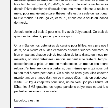
bois tard la nuit (minuit, 2h, 4h45, 6h etc.). Elle était la seule qui 
depuis l'hiver dernier se déroulait chez ma mère, elle est la seule q
mère, pour ma vie entre parenthèses, elle est la seule qui sait quan
tout le monde "Ouais, ça va, et toi ?", et elle est la seule qui con
de merde.
Je suis celle qui était là pour elle. Il y avait Julye aussi. On était 
qu'on voulait être là, parce que la vie quoi.
On a mélangé nos ustensiles de cuisine pour fifilles, on a pris nos
deux, on a pleuré et bu des centaines d'heures sur des hommes, on 
bien en parlant chaque soir de tout plein de faits d'actu qui nous re
malades, on s'est détestées une fois sur cent et le reste du temps c
colocation de la paix, un truc en mode cocon, un truc un peu secret
refusait l'entrée aux gens à certains, ces mêmes gens qui nous ont
fait du mal à notre petit coeur. On a pris de bons gros kilos ensem
maintenant on change d'air, on se manque déjà, mais on parie pour
visite : - 8 kg, 4 chapitres pour l'une, un nouveau job pour l'autre, et
iChat, les SMS gratuits, les ragots parisiens et lyonnais et tout le 
peut-être, sûrement, à raconter...
La coloc, c'est fini.