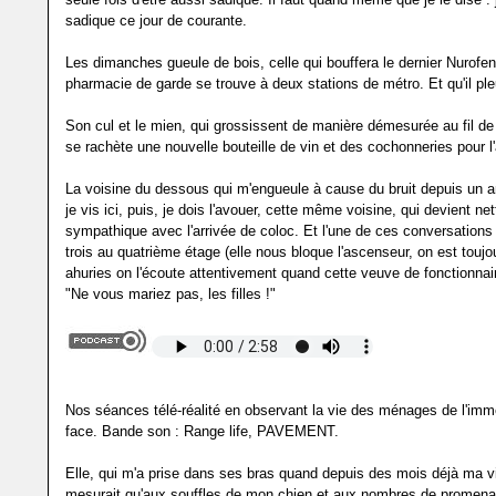
sadique ce jour de courante.
Les dimanches gueule de bois, celle qui bouffera le dernier Nurofe
pharmacie de garde se trouve à deux stations de métro. Et qu'il pleu
Son cul et le mien, qui grossissent de manière démesurée au fil de l
se rachète une nouvelle bouteille de vin et des cochonneries pour l
La voisine du dessous qui m'engueule à cause du bruit depuis un 
je vis ici, puis, je dois l'avouer, cette même voisine, qui devient n
sympathique avec l'arrivée de coloc. Et l'une de ces conversations
trois au quatrième étage (elle nous bloque l'ascenseur, on est toujo
ahuries on l'écoute attentivement quand cette veuve de fonctionnair
"Ne vous mariez pas, les filles !"
Nos séances télé-réalité en observant la vie des ménages de l'imm
face. Bande son : Range life, PAVEMENT.
Elle, qui m'a prise dans ses bras quand depuis des mois déjà ma v
mesurait qu'aux souffles de mon chien et aux nombres de promena