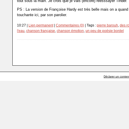
tout sous la main. Je crois que je vais (encore) réesssayer Tinder.
PS : La version de Françoise Hardy est très belle mais on a quan
touchante ici, par son parolier.
10:27 |
Lien permanent
|
Commentaires (0)
| Tags :
pierre barouh
,
des r
l'eau
,
chanson française
,
chanson émotion
,
un peu de poésie bordel
Déclarer un contenu 