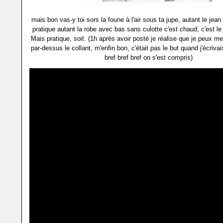
mais bon vas-y toi sors la foune à l'air sous ta jupe, autant le jean
pratique autant la robe avec bas sans culotte c'est chaud, c'est le 
Mais pratique, soit. (1h après avoir posté je réalise que je peux me
par-dessus le collant, m'enfin bon, c'était pas le but quand j'écrivais
bref bref bref on s'est compris)