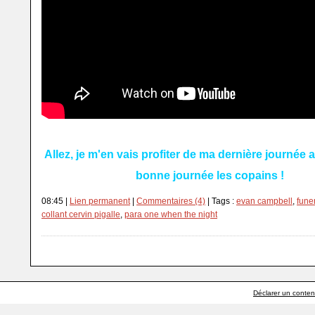
Allez, je m'en vais profiter de ma dernière journée a
bonne journée les copains !
08:45 |
Lien permanent
|
Commentaires (4)
| Tags :
evan campbell
,
fune
collant cervin pigalle
,
para one when the night
Déclarer un contenu 