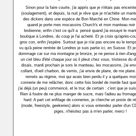
Sinon pour la faire courte, j'ai appris que je n'étais pas enceint
(soulagement), et depuis, la nuit je rêve que je m'achète un mant
des dickers dans une espèce de Bon Marché en Chine. Mon me
quand je porte mes mocassins Church's et mon manteau noir 3
lesbienne, enfin c'est ce qu'il a pensé quand j'ai essayé le ma
boutique à Londres, du coup je l'ai acheté. Et je crois qu'après-coup
gros con, enfin j'espère. Surtout que je n'ai pas encore eu le temps
vu qu'à peine rentrée de Londres je suis partie ici, en Suisse. Et j
dommage car sur ma montagne je bronze, je ne pense à rien d'angois
un ciel bleu d'été chaque jour où il pleut chez vous, tristesse du 
disais, mardi prochain je sors le manteau, les mocassins, j'ai env
collant, d'oeil charbon, de vernis, j'ai envie de plaire, de me plaire
remets au régime, moi qui avais bien perdu il y a quelques mois, 
connerie de me relâcher, donc cette fois bordel de merde faut que
j'ai déjà (un peu) commencé, et le truc de certain : c'est que je suis
Rien à foutre de ne plus manger de sucre, mais l'adieu au fromage
hard. A part cet enfilage de conneries, je cherche un poste de 
(mode, freestyle, geekeries) alors si vous entendez parler d'un 
piges, n'hésitez pas à m'en parler, merci !