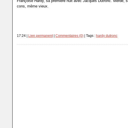
Françoise Hardy, sa première nuit avec Jacques Dutronc. Merde, 
cons, même vieux.
17:24 |
Lien permanent
|
Commentaires (0)
| Tags :
hardy dutronc