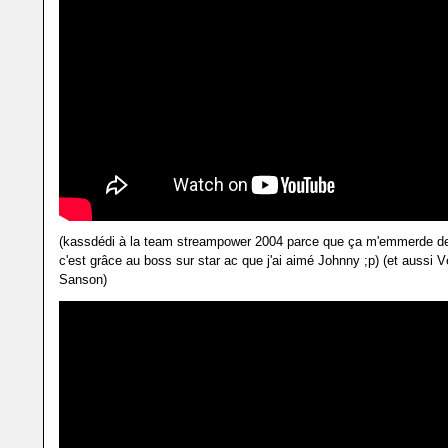
(kassdédi à la team streampower 2004 parce que ça m'emmerde de 
c'est grâce au boss sur star ac que j'ai aimé Johnny ;p) (et aussi 
Sanson)