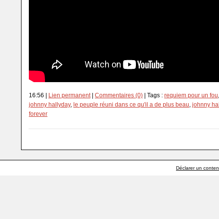
16:56 |
Lien permanent
|
Commentaires (0)
| Tags :
requiem pour un fou
johnny hallyday
,
le peuple réuni dans ce qu'il a de plus beau
,
johnny ha
forever
Déclarer un contenu 