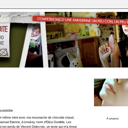
 sound bites
 et même mimi avec ma moustache de chocolat chaud,
À propos
amuel Etienne, A smokey room d'Eliza Doolittle, Les
i est perdu de Vincent Delecroix, un texte qui m'a émue