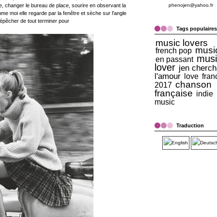
ce, changer le bureau de place, sourire en observant la
phenojen@yahoo.fr
me moi elle regarde par la fenêtre et sèche sur l'angle
 dépêcher de tout terminer pour
Tags populaires
music lovers
musi
french pop
musi
en passant
lover
jen cherch
l'amour
love
fran
chanson
2017
française
indie
music
Traduction