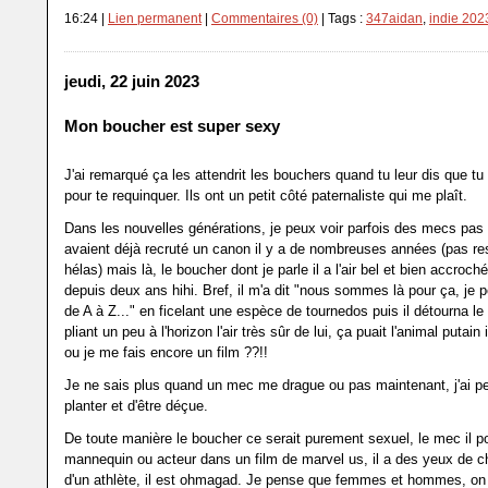
16:24 |
Lien permanent
|
Commentaires (0)
| Tags :
347aidan
,
indie 202
jeudi, 22 juin 2023
Mon boucher est super sexy
J'ai remarqué ça les attendrit les bouchers quand tu leur dis que t
pour te requinquer. Ils ont un petit côté paternaliste qui me plaît.
Dans les nouvelles générations, je peux voir parfois des mecs pas t
avaient déjà recruté un canon il y a de nombreuses années (pas r
hélas) mais là, le boucher dont je parle il a l'air bel et bien accroc
depuis deux ans hihi. Bref, il m'a dit "nous sommes là pour ça, je 
de A à Z..." en ficelant une espèce de tournedos puis il détourna le
pliant un peu à l'horizon l'air très sûr de lui, ça puait l'animal putain
ou je me fais encore un film ??!!
Je ne sais plus quand un mec me drague ou pas maintenant, j'ai p
planter et d'être déçue.
De toute manière le boucher ce serait purement sexuel, le mec il po
mannequin ou acteur dans un film de marvel us, il a des yeux de ch
d'un athlète, il est ohmagad. Je pense que femmes et hommes, on 