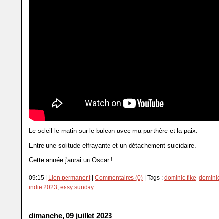
Le soleil le matin sur le balcon avec ma panthère et la paix.
Entre une solitude effrayante et un détachement suicidaire.
Cette année j'aurai un Oscar !
09:15 |
Lien permanent
|
Commentaires (0)
| Tags :
dominic fike
,
dominic
indie 2023
,
easy sunday
dimanche, 09 juillet 2023