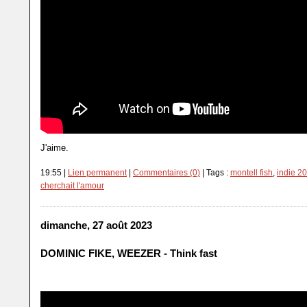
J'aime.
19:55 |
Lien permanent
|
Commentaires (0)
| Tags :
montell fish
,
indie 2
cherchait l'amour
dimanche, 27 août 2023
DOMINIC FIKE, WEEZER - Think fast