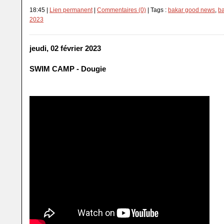
18:45 |
Lien permanent
|
Commentaires (0)
| Tags :
bakar good news
,
ba
2023
jeudi, 02 février 2023
SWIM CAMP - Dougie