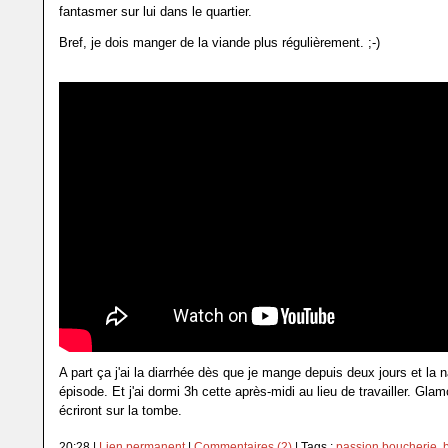
fantasmer sur lui dans le quartier.
Bref, je dois manger de la viande plus régulièrement. ;-)
A part ça j'ai la diarrhée dès que je mange depuis deux jours et la 
épisode. Et j'ai dormi 3h cette après-midi au lieu de travailler. Glam
écriront sur la tombe.
20:28 |
Lien permanent
|
Commentaires (2)
| Tags :
passion boucherie
,