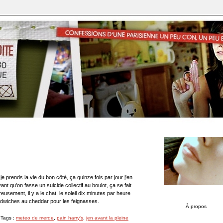
ît je prends la vie du bon côté, ça quinze fois par jour j'en
ant qu'on fasse un suicide collectif au boulot, ça se fait
sement, il y a le chat, le soleil dix minutes par heure
andwiches au cheddar pour les feignasses.
À propos
 Tags :
meteo de merde
,
pain harry's
,
jen avant la pleine