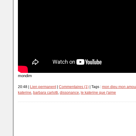
mondim
20:48 |
Lien permanent
|
Commentaires (1)
| Tags :
mon dieu mon amou
katerine
,
barbara carlotti
,
dissonance
,
le katerine que j'aime