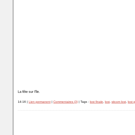
La fête sur l'île.
14:16 |
Lien permanent
|
Commentaires (3)
| Tags :
lost finale
,
lost
,
sitcom lost
,
lost 