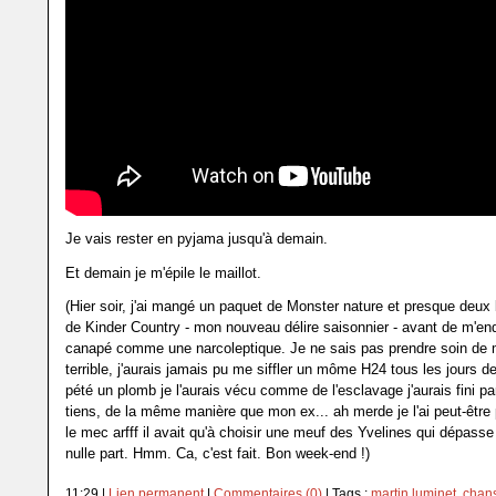
Je vais rester en pyjama jusqu'à demain.
Et demain je m'épile le maillot.
(Hier soir, j'ai mangé un paquet de Monster nature et presque deux 
de Kinder Country - mon nouveau délire saisonnier - avant de m'end
canapé comme une narcoleptique. Je ne sais pas prendre soin de m
terrible, j'aurais jamais pu me siffler un môme H24 tous les jours de
pété un plomb je l'aurais vécu comme de l'esclavage j'aurais fini par
tiens, de la même manière que mon ex... ah merde je l'ai peut-être
le mec arfff il avait qu'à choisir une meuf des Yvelines qui dépasse
nulle part. Hmm. Ca, c'est fait. Bon week-end !)
11:29 |
Lien permanent
|
Commentaires (0)
| Tags :
martin luminet
,
chans