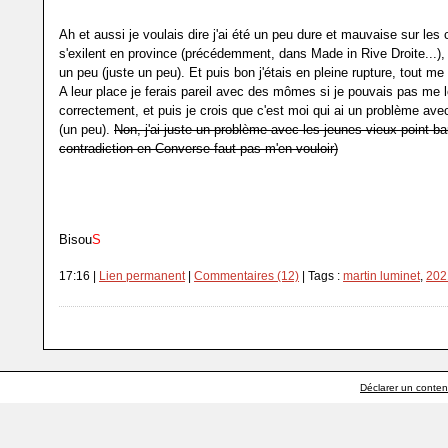
Ah et aussi je voulais dire j'ai été un peu dure et mauvaise sur les 
s'exilent en province (précédemment, dans Made in Rive Droite...),
un peu (juste un peu). Et puis bon j'étais en pleine rupture, tout me 
A leur place je ferais pareil avec des mômes si je pouvais pas me 
correctement, et puis je crois que c'est moi qui ai un problème avec
(un peu).
Non, j'ai juste un problème avec les jeunes vieux point bar
contradiction en Converse faut pas m'en vouloir)
Bisou
S
17:16 |
Lien permanent
|
Commentaires (12)
| Tags :
martin luminet
,
202
Déclarer un contenu 