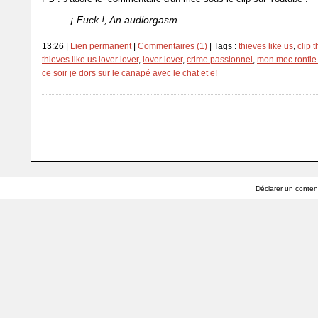
¡ Fuck !, An audiorgasm.
13:26 |
Lien permanent
|
Commentaires (1)
| Tags :
thieves like us
,
clip 
thieves like us lover lover
,
lover lover
,
crime passionnel
,
mon mec ronfle j
ce soir je dors sur le canapé avec le chat et e!
Déclarer un contenu 