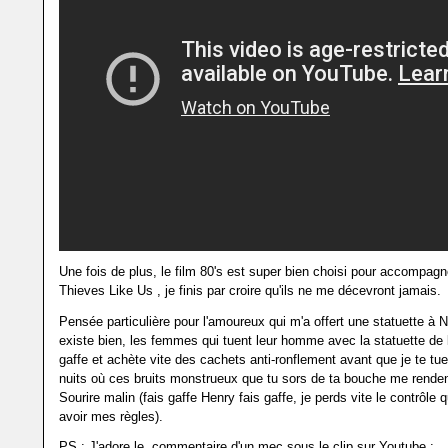
Une fois de plus, le film 80's est super bien choisi pour accompagne
Thieves Like Us , je finis par croire qu'ils ne me décevront jamais.
Pensée particulière pour l'amoureux qui m'a offert une statuette à N
existe bien, les femmes qui tuent leur homme avec la statuette de 
gaffe et achète vite des cachets anti-ronflement avant que je te tu
nuits où ces bruits monstrueux que tu sors de ta bouche me rendent
Sourire malin (fais gaffe Henry fais gaffe, je perds vite le contrôle 
avoir mes règles).
PS : J'adore le commentaire d'un mec sous le clip sur Youtube :