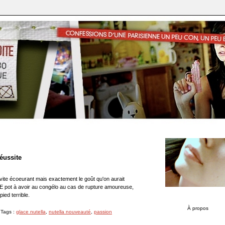
réussite
vite écoeurant mais exactement le goût qu'on aurait
t LE pot à avoir au congélo au cas de rupture amoureuse,
ied terrible.
À propos
 Tags :
glace nutella
,
nutella nouveauté
,
passion