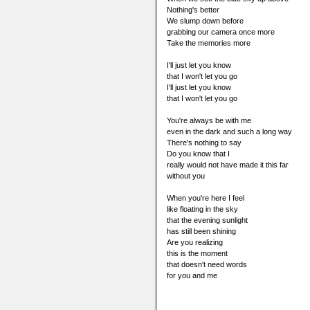
Nothing's better
We slump down before
grabbing our camera once more
Take the memories more
I'll just let you know
that I won't let you go
I'll just let you know
that I won't let you go
You're always be with me
even in the dark and such a long way
There's nothing to say
Do you know that I
really would not have made it this far
without you
When you're here I feel
like floating in the sky
that the evening sunlight
has still been shining
Are you realizing
this is the moment
that doesn't need words
for you and me