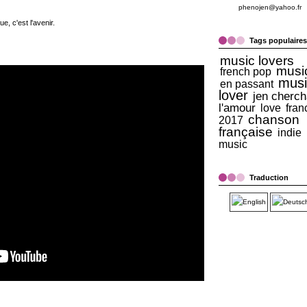
phenojen@yahoo.fr
e, c'est l'avenir.
Tags populaires
music lovers
musi
french pop
musi
en passant
lover
jen cherch
l'amour
love
fran
chanson
2017
française
indie
music
Traduction