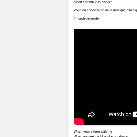
Sinon comme je le disais :
Vivre en ermite avec de la musique classiqu
#mondedemerde
When you're here with me
When we see the blue sky up above