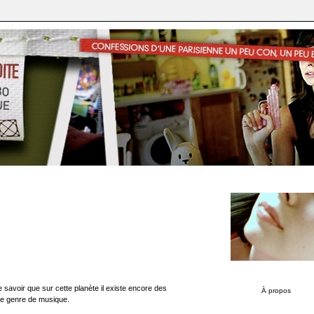
e savoir que sur cette planète il existe encore des
À propos
ce genre de musique.