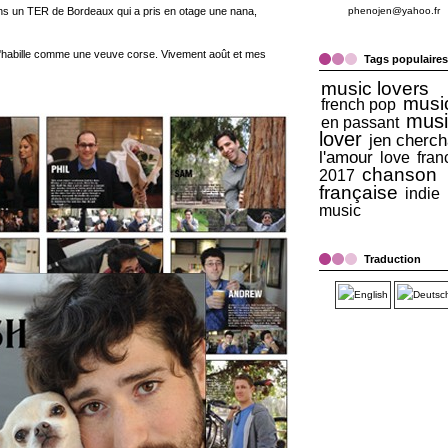
ans un TER de Bordeaux qui a pris en otage une nana,
phenojen@yahoo.fr
m'habille comme une veuve corse. Vivement août et mes
Tags populaires
music lovers
musi
french pop
musi
en passant
lover
jen cherch
l'amour
love
fran
chanson
2017
française
indie
music
Traduction