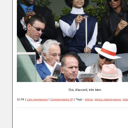
Oui, d'accord, très bien.
11:54 |
Lien permanent
|
Commentaires (0)
| Tags :
prince
,
prince roland-garros
,
rola