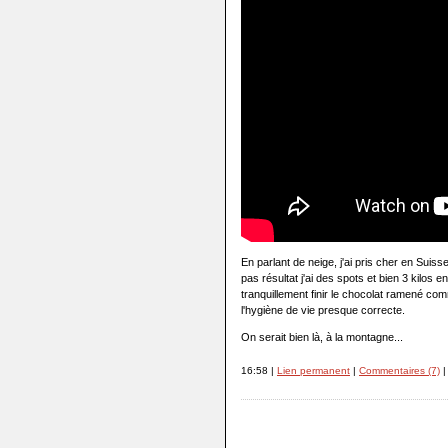
En parlant de neige, j'ai pris cher en Sui
pas résultat j'ai des spots et bien 3 kilos e
tranquillement finir le chocolat ramené co
l'hygiène de vie presque correcte.
On serait bien là, à la montagne...
16:58 |
Lien permanent
|
Commentaires (7)
|