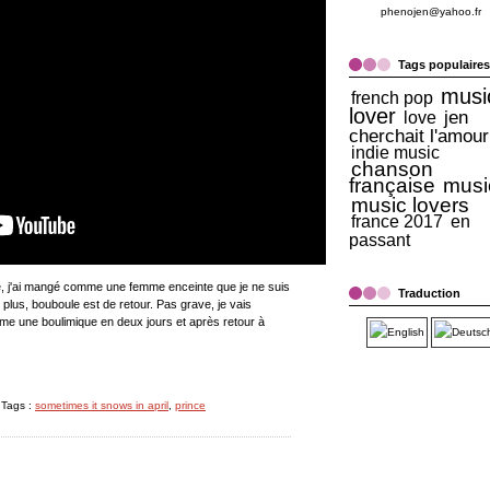
phenojen@yahoo.fr
Tags populaires
musi
french pop
lover
jen
love
cherchait l'amour
indie music
chanson
française
musi
music lovers
france 2017
en
passant
sse, j'ai mangé comme une femme enceinte que je ne suis
Traduction
n plus, bouboule est de retour. Pas grave, je vais
mme une boulimique en deux jours et après retour à
 Tags :
sometimes it snows in april
,
prince