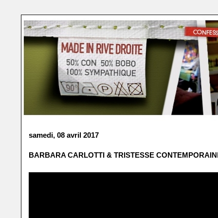
samedi, 08 avril 2017
BARBARA CARLOTTI & TRISTESSE CONTEMPORAINE