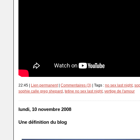
22:45 |
Lien permanent
|
Commentaires (3)
| Tags :
no sex last night
,
sop
sophie calle greg shepard
,
tetine no sex last night
,
vertige de l'amour
lundi, 10 novembre 2008
Une définition du blog