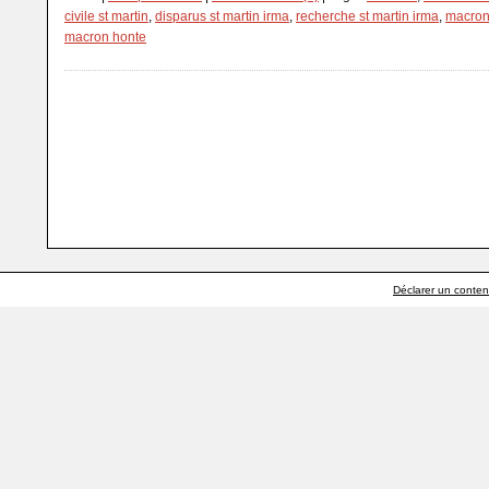
civile st martin
,
disparus st martin irma
,
recherche st martin irma
,
macro
macron honte
Déclarer un contenu 