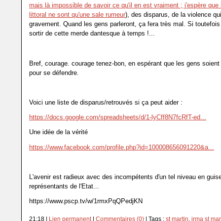
mais là impossible de savoir ce qu'il en est vraiment ; j'espère que
littoral ne sont qu'une sale rumeur
), des disparus, de la violence qui
gravement. Quand les gens parleront, ça fera très mal. Si toutefois i
sortir de cette merde dantesque à temps !...
Bref, courage. courage tenez-bon, en espérant que les gens soien
pour se défendre.
Voici une liste de disparus/retrouvés si ça peut aider :
https://docs.google.com/spreadsheets/d/1-lyCff8N7fcRfT-ed...
Une idée de la vérité
https://www.facebook.com/profile.php?id=100008656091220&a...
L'avenir est radieux avec des incompétents d'un tel niveau en guis
représentants de l'Etat...
https://www.pscp.tv/w/1rmxPqQPedjKN
21:18 |
Lien permanent
|
Commentaires (0)
| Tags :
st martin
,
irma st mar