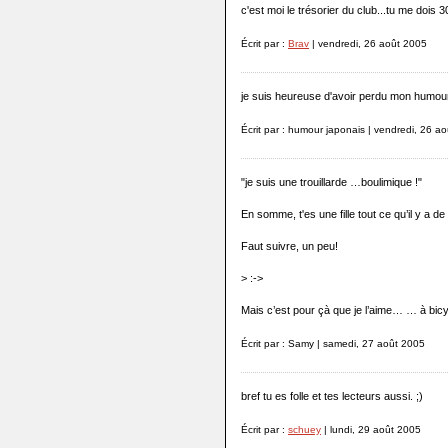
c'est moi le trésorier du club...tu me dois
Écrit par :
Brav
| vendredi, 26 août 2005
je suis heureuse d'avoir perdu mon humou
Écrit par : humour japonais | vendredi, 26 a
"je suis une trouillarde …boulimique !"
En somme, t'es une fille tout ce qu’il y a de
Faut suivre, un peu!
> :->
Mais c’est pour çà que je l’aime… … à bicyc
Écrit par : Samy | samedi, 27 août 2005
bref tu es folle et tes lecteurs aussi. ;)
Écrit par :
schuey
| lundi, 29 août 2005