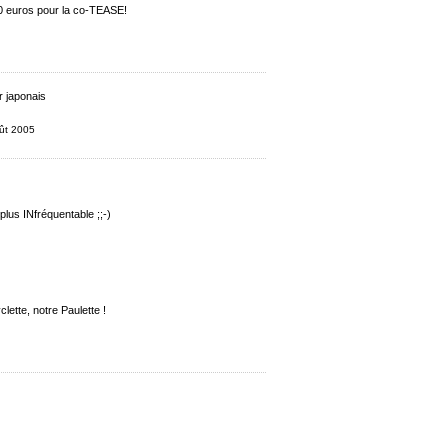
 30 euros pour la co-TEASE!
r japonais
oût 2005
 plus INfréquentable ;;-)
lette, notre Paulette !