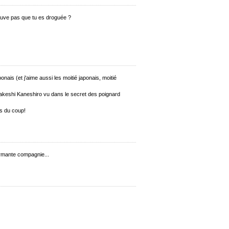
rouve pas que tu es droguée ?
ponais (et j'aime aussi les moitié japonais, moitié
akeshi Kaneshiro vu dans le secret des poignard
s du coup!
armante compagnie...