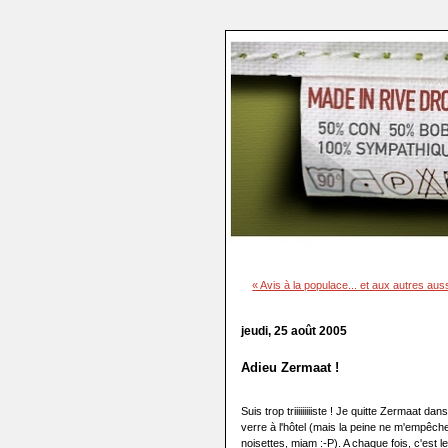
« Avis à la populace... et aux autres auss
jeudi, 25 août 2005
Adieu Zermaat !
Suis trop triiiiiiiiiste ! Je quitte Zermaat 
verre à l'hôtel (mais la peine ne m'empêche
noisettes, miam :-P). A chaque fois, c'est