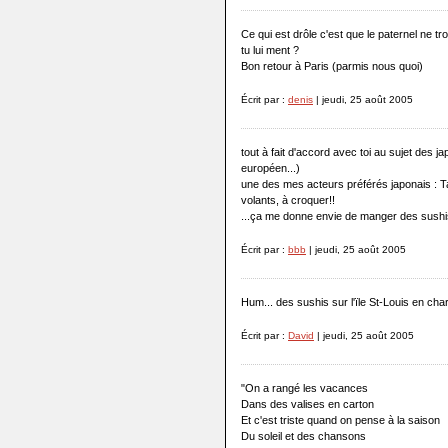
Ce qui est drôle c'est que le paternel ne t
tu lui ment ?
Bon retour à Paris (parmis nous quoi)
Écrit par :
denis
| jeudi, 25 août 2005
tout à fait d'accord avec toi au sujet des ja
européen...)
une des mes acteurs préférés japonais : T
volants, à croquer!!
...ça me donne envie de manger des sushi
Écrit par :
bbb
| jeudi, 25 août 2005
Hum... des sushis sur l'ïle St-Louis en ch
Écrit par :
David
| jeudi, 25 août 2005
"On a rangé les vacances
Dans des valises en carton
Et c'est triste quand on pense à la saison
Du soleil et des chansons