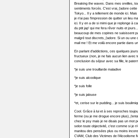
Breaking the waves. Dans mes oreilles, tou
sentiments forcés. C'est vrai, j'adore cett
Tokyo... Il y a tellement de monde ici. Ma
je n'ai pas l'impression de quitter un lieu m
ici. Il y en a de si mimi que je replonge à
du ptit jap' qui me fera rêver nuits et jours
beaucoup de mes copines ne saisissent pas.
malgré tout discrets, j'adore. Si un ou u
mail me ! Et me voilà encore partie dans un
En parlant d'addictions, ces quelques jour
fructueux (non, je ne fais aucun lien avec
conclusion du séjour avec sa fille, le pater
*je suis une trouillarde maladive
*je suis alcoolique
*je suis folle
*je suis jalouse
*et, cerise sur le pudding... je suis boulimiq
Cool. Grâce à lui et à ses reproches toujou
ferme (ou je me drogue encore plus), j'en
chez le psy mais je ne disais pas un mot 
selon toute objectivité, c'est comme si je 
manitou des pensées plus ou moins inconsci
CVAM, Club des Victimes de l'Alcoolisme 