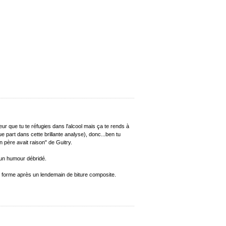
peur que tu te réfugies dans l'alcool mais ça te rends à
lque part dans cette brillante analyse), donc...ben tu
n père avait raison" de Guitry.
un humour débridé.
en forme après un lendemain de biture composite.