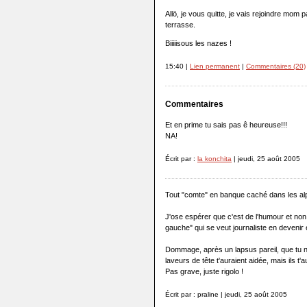
Allö, je vous quitte, je vais rejoindre mom 
terrasse.
Biiiiisous les nazes !
15:40 |
Lien permanent
|
Commentaires (20)
Commentaires
Et en prime tu sais pas ê heureuse!!!
NA!
Écrit par :
la konchita
| jeudi, 25 août 2005
Tout "comte" en banque caché dans les alp
J'ose espérer que c'est de l'humour et no
gauche" qui se veut journaliste en devenir
Dommage, après un lapsus pareil, que tu n'
laveurs de tête t'auraient aidée, mais ils t'
Pas grave, juste rigolo !
Écrit par : praline | jeudi, 25 août 2005