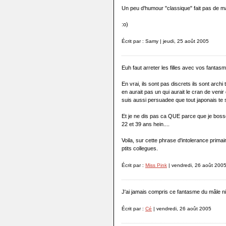
Un peu d'humour "classique" fait pas de m
:o)
Écrit par : Samy | jeudi, 25 août 2005
Euh faut arreter les filles avec vos fantasm
En vrai, ils sont pas discrets ils sont archi
en aurait pas un qui aurait le cran de veni
suis aussi persuadee que tout japonais te 
Et je ne dis pas ca QUE parce que je bos
22 et 39 ans hein....
Voila, sur cette phrase d'intolerance prima
ptits collegues.
Écrit par :
Miss Pink
| vendredi, 26 août 200
J'ai jamais compris ce fantasme du mâle nip
Écrit par :
Cé
| vendredi, 26 août 2005