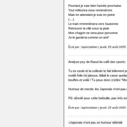
Pourtant je sais bien l'année prochaine
Tout refleurira nous reviendrons
Mais en attendant je suis en peine
(....)
Le train m'emmènera vers l'automne
Retrouver la ville sous la pluie
Mon chagrin ne sera pour personne
Je le garderai comme un ami"
Écrit par : lapinclubber | jeudi, 25 août 2005
Analyse psy de Raoul du café des sports:
Tu es seule et ta solitude te fait tellement 
moitié folle (et jalouse, fallait le caser que
bouffes et voilà ! Tu peux donc (re)lire "Mo
Humour de merde: les Japonais n'ont pas 
PS: désolé pour cette bafouille, pas très 
Écrit par : lapinclubber | jeudi, 25 août 2005
>Japonais n'ont pas un humour débridé