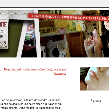
i.
|
Page d'accueil
|
Le bonheur (n')est (pas) dans le pré
(suisse) »
dans une heure environ, le temps de prendre un dernier
À propos
ra pas de déguster une petite glace ä la fraise et aux
 le même cinéma. Dans ma tête, le film tendance mélo-