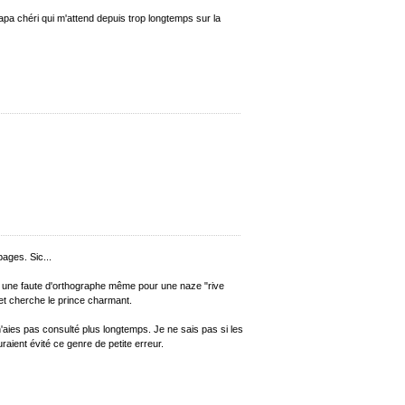
papa chéri qui m'attend depuis trop longtemps sur la
ages. Sic...
n une faute d'orthographe même pour une naze "rive
 et cherche le prince charmant.
aies pas consulté plus longtemps. Je ne sais pas si les
auraient évité ce genre de petite erreur.