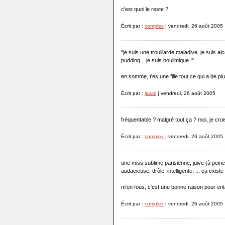
c'est quoi le reste ?
Écrit par :
complex
| vendredi, 26 août 2005
"je suis une trouillarde maladive, je suis alco
pudding... je suis boulimique !"
en somme, t'es une fille tout ce qui a de pl
Écrit par :
jawol
| vendredi, 26 août 2005
fréquentable ? malgré tout ça ? moi, je cro
Écrit par :
complex
| vendredi, 26 août 2005
une miss sublime parisienne, juive (à pein
audacieuse, drôle, intelligente, ... ça existe
m'en fous, c'est une bonne raison pour en
Écrit par :
complex
| vendredi, 26 août 2005