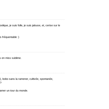
olique, je suis folle, je suis jalouse, et, cerise sur le
us fréquentable :)
is en miss sublime.
e), bobo sans la ramener, cultivée, spontanée,
 ?
tamer un tour du monde.