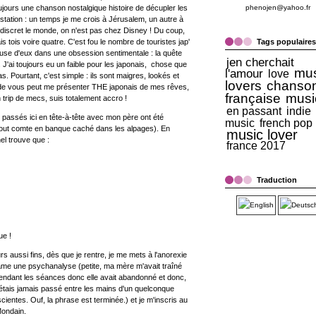
jours une chanson nostalgique histoire de décupler les
phenojen@yahoo.fr
e station : un temps je me crois à Jérusalem, un autre à
is discret le monde, on n'est pas chez Disney ! Du coup,
ais tois voire quatre. C'est fou le nombre de touristes jap'
Tags populaires
 cause d'eux dans une obsession sentimentale : la quête
jen cherchait
... J'ai toujours eu un faible pour les japonais, chose que
mus
l'amour
love
 Pourtant, c'est simple : ils sont maigres, lookés et
lovers
chanso
ne de vous peut me présenter THE japonais de mes rêves,
française
musi
 trip de mecs, suis totalement accro !
en passant
indie
s passés ici en tête-à-tête avec mon père ont été
music
french pop
 tout comte en banque caché dans les alpages). En
music lover
nel trouve que :
france 2017
Traduction
ue !
rs aussi fins, dès que je rentre, je me mets à l'anorexie
tame une psychanalyse (petite, ma mère m'avait traîné
pendant les séances donc elle avait abandonné et donc,
n'étais jamais passé entre les mains d'un quelconque
entes. Ouf, la phrase est terminée.) et je m'inscris au
Mondain.