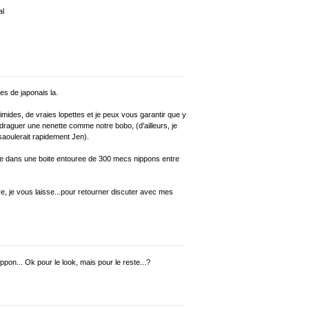
al
es de japonais la.
 timides, de vraies lopettes et je peux vous garantir que y
r draguer une nenette comme notre bobo, (d'ailleurs, je
saoulerait rapidement Jen).
se dans une boite entouree de 300 mecs nippons entre
ire, je vous laisse...pour retourner discuter avec mes
5
pon... Ok pour le look, mais pour le reste...?