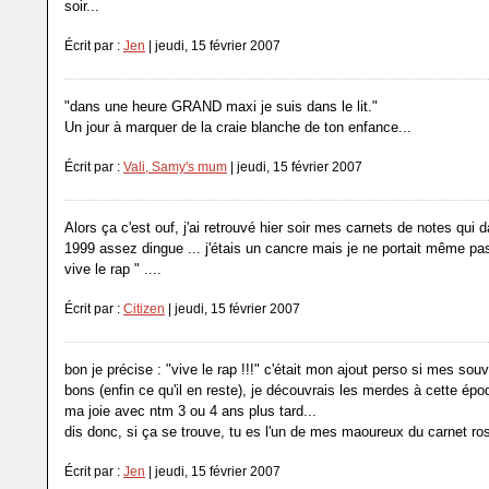
soir...
Écrit par :
Jen
| jeudi, 15 février 2007
"dans une heure GRAND maxi je suis dans le lit."
Un jour à marquer de la craie blanche de ton enfance...
Écrit par :
Vali, Samy's mum
| jeudi, 15 février 2007
Alors ça c'est ouf, j'ai retrouvé hier soir mes carnets de notes qui 
1999 assez dingue ... j'étais un cancre mais je ne portait même pas 
vive le rap " ....
Écrit par :
Citizen
| jeudi, 15 février 2007
bon je précise : "vive le rap !!!" c'était mon ajout perso si mes sou
bons (enfin ce qu'il en reste), je découvrais les merdes à cette épo
ma joie avec ntm 3 ou 4 ans plus tard...
dis donc, si ça se trouve, tu es l'un de mes maoureux du carnet ros
Écrit par :
Jen
| jeudi, 15 février 2007