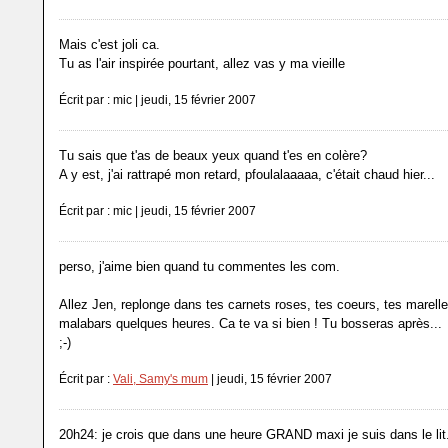
Mais c'est joli ca.
Tu as l'air inspirée pourtant, allez vas y ma vieille
Écrit par : mic | jeudi, 15 février 2007
Tu sais que t'as de beaux yeux quand t'es en colère?
A y est, j'ai rattrapé mon retard, pfoulalaaaaa, c'était chaud hier...
Écrit par : mic | jeudi, 15 février 2007
perso, j'aime bien quand tu commentes les com.
Allez Jen, replonge dans tes carnets roses, tes coeurs, tes marelle
malabars quelques heures. Ca te va si bien ! Tu bosseras après...
;-)
Écrit par :
Vali, Samy's mum
| jeudi, 15 février 2007
20h24: je crois que dans une heure GRAND maxi je suis dans le lit.