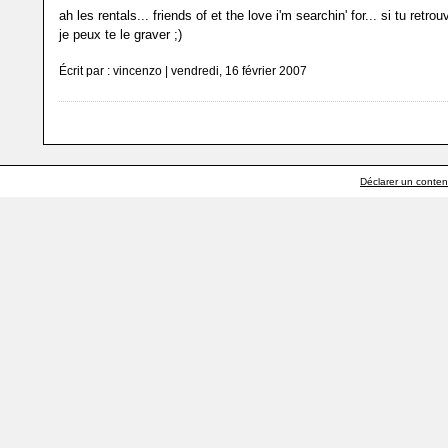
ah les rentals... friends of et the love i'm searchin' for... si tu retro
je peux te le graver ;)
Écrit par : vincenzo | vendredi, 16 février 2007
Déclarer un contenu 