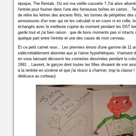
époque, The Rentals. Où est ma vieille cassette ? J'ai alors allumé
l'entrée pour fouiner dans l'une des fameuses boîtes en carton... Te
de relire les lettres des anciens flirts, les tonnes de péripéties des
amoureuses d'un mec qui ne les calculait ni en cours ni en colle, l
échangés avec la meilleure copine du moment pendant les DST bref
garde tout et j'ai bien raison : que de bons moments pas si intacts 
quelque part entre l'entrée et une des cases de mon cerveau.
Et ce petit carnet rose... Les premiers émois d'une gamine de 11 a
indécrottablement abonnée aux je t'aime hypothétiques. Vraiment dr
en vous laissant découvrir les conneries dessinées pendant la colo
1991... Laurent, le garçon dont toutes les filles rêvaient de voir ass
à la rentrée en sixième et que j'ai réussi à charmer, trop la classe !
dédicace au corbeau)