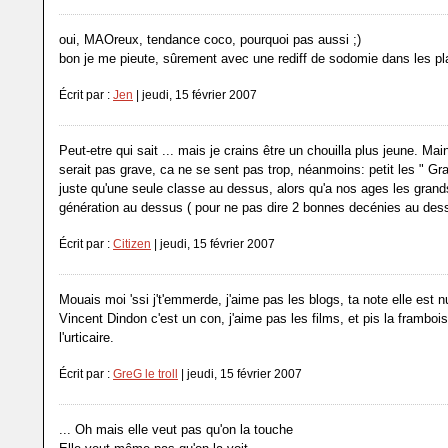
oui, MAOreux, tendance coco, pourquoi pas aussi ;)
bon je me pieute, sûrement avec une rediff de sodomie dans les p
Écrit par :
Jen
| jeudi, 15 février 2007
Peut-etre qui sait ... mais je crains être un chouilla plus jeune. Ma
serait pas grave, ca ne se sent pas trop, néanmoins: petit les " Gra
juste qu'une seule classe au dessus, alors qu'a nos ages les gran
génération au dessus ( pour ne pas dire 2 bonnes decénies au dessu
Écrit par :
Citizen
| jeudi, 15 février 2007
Mouais moi 'ssi j't'emmerde, j'aime pas les blogs, ta note elle est nu
Vincent Dindon c'est un con, j'aime pas les films, et pis la frambo
l'urticaire.
Écrit par :
GreG le troll
| jeudi, 15 février 2007
... Oh mais elle veut pas qu'on la touche