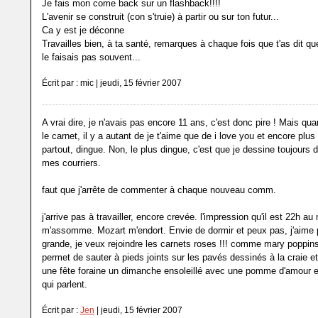
Je fais mon come back sur un flashback!!!!
L'avenir se construit (con s'truie) à partir ou sur ton futur...
Ca y est je déconne
Travailles bien, à ta santé, remarques à chaque fois que t'as dit qu
le faisais pas souvent...
Écrit par : mic | jeudi, 15 février 2007
A vrai dire, je n'avais pas encore 11 ans, c'est donc pire ! Mais quan
le carnet, il y a autant de je t'aime que de i love you et encore plu
partout, dingue. Non, le plus dingue, c'est que je dessine toujours
mes courriers.
faut que j'arrête de commenter à chaque nouveau comm.
j'arrive pas à travailler, encore crevée. l'impression qu'il est 22h au
m'assomme. Mozart m'endort. Envie de dormir et peux pas, j'aime 
grande, je veux rejoindre les carnets roses !!! comme mary poppin
permet de sauter à pieds joints sur les pavés dessinés à la craie et 
une fête foraine un dimanche ensoleillé avec une pomme d'amour e
qui parlent.
Écrit par :
Jen
| jeudi, 15 février 2007