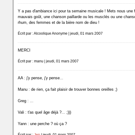
Y a pas d'ambiance ici pour ta semaine musicale ! Mets nous une f
mauvais goût, une chanson paillarde ou les musclés ou une chanso
rhum, des femmes et de la bière nom de dieu !
Écrit par : Alcoolique Anonyme | jeudi, 01 mars 2007
MERCI
Écrit par : manu | jeudi, 01 mars 2007
AA : j'y pense, j'y pense...
Manu : de rien, ça fait plaisir de trouver bonnes oreilles ;)
Greg : ...
Vali : t'as quel âge déjà ?... ;)))
Yann : une perche ? où ça ?
Écrit par :
Jen
| jeudi, 01 mars 2007