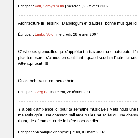
Écrit par :
Vali, Samy's mum
| mercredi, 28 février 2007
Architecture in Helsinki, Diabologum et d'autres, bonne musique ici,
Écrit par :
Limbo Void
| mercredi, 28 février 2007
C'est deux grenouilles qui s'apprêtent à traverser une autoroute. L'
plus téméraire, s'élance en sautillant...quand soudain l'autre lui crie
Atten..prrouiitt !!!
Ouais bah j'vous emmerde hein...
Écrit par :
Greg B.
| mercredi, 28 février 2007
Y a pas d'ambiance ici pour ta semaine musicale ! Mets nous une f
mauvais goût, une chanson paillarde ou les musclés ou une chanso
rhum, des femmes et de la bière nom de dieu !
Écrit par : Alcoolique Anonyme | jeudi, 01 mars 2007