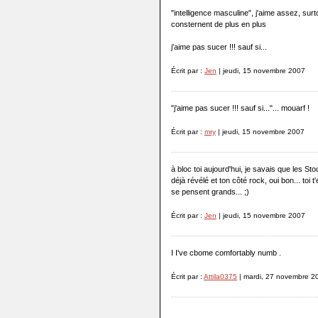
"intelligence masculine", j'aime assez, s
consternent de plus en plus
j'aime pas sucer !!! sauf si...
Écrit par :
Jen
| jeudi, 15 novembre 2007
"j'aime pas sucer !!! sauf si..."... mouarf !
Écrit par :
mry
| jeudi, 15 novembre 2007
à bloc toi aujourd'hui, je savais que les St
déjà révélé et ton côté rock, oui bon... toi 
se pensent grands... ;)
Écrit par :
Jen
| jeudi, 15 novembre 2007
I I've cbome comfortably numb .
Écrit par :
Attila0375
| mardi, 27 novembre 2