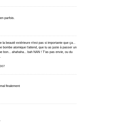
ien parfois.
 la beauté extérieure n'est pas si importante que ça...
e bombe atomique t'attend, que tu as juste à passer un
que bon... ahahaha... bah NAN ! T'as pas envie, ou du
.
2007
 mal finalement
.