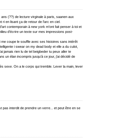
ans (??) de lecture virginale à paris, saanen aux
ri en lisant ça de retour de l'arc en ciel.
d'art contemporain à new york m'ont fait penser à toi et
ilieu d'écrire un texte sur mes impressions post-
 me coupe le souffle avec ses histoires sans intérêt
intelligente i swear on my dead body et elle a du culot,
ai jamais rien lu de tel beigbeder tu peux aller te
ans un élan incompris jusqu’à ce jour, j’ai décidé de
rès sexe. On a le corps qui tremble. Lever la main, lever
t pas interdit de prendre un verre... et peut être en se