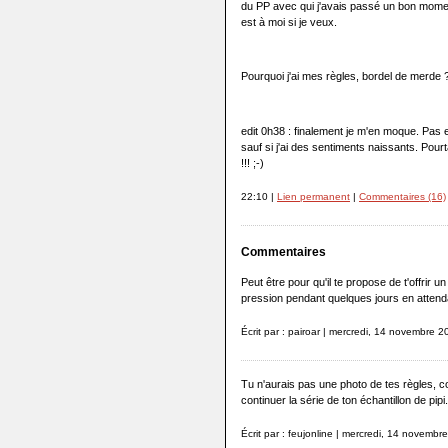
du PP avec qui j'avais passé un bon moment 
est à moi si je veux.
Pourquoi j'ai mes règles, bordel de merde ?
edit 0h38 : finalement je m'en moque. Pas e
sauf si j'ai des sentiments naissants. Pourta
!!! ;-)
22:10 |
Lien permanent
|
Commentaires (16)
Commentaires
Peut être pour qu'il te propose de t'offrir u
pression pendant quelques jours en attend
Écrit par : pairoar | mercredi, 14 novembre 
Tu n'aurais pas une photo de tes règles,
continuer la série de ton échantillon de pipi.
Écrit par : feujonline | mercredi, 14 novembr