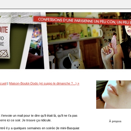
cueil
|
Maison-Boulot-Dodo (et suppo le dimanche ?...) »
t'envoie un mail pour te dire qu'il était là, qu'il ne t'a pas
erre ici ce soir. Je trouve ça ridicule.
À propos
ré il y a quelques semaines en soirée (le mini-Basquiat