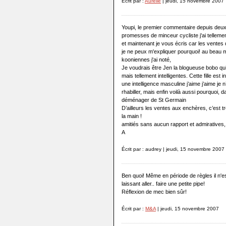
Écrit par :
Aurélie
| jeudi, 15 novembre 2007
Youpi, le premier commentaire depuis deux 
promesses de minceur cycliste j'ai tellement 
et maintenant je vous écris car les ventes 
je ne peux m'expliquer pourquoi! au beau m
kooniennes j'ai noté,
Je voudrais être Jen la blogueuse bobo qui
mais tellement intelligentes. Cette fille est 
une intelligence masculine j’aime j’aime je n’
rhabiller, mais enfin voilà aussi pourquoi, d
déménager de St Germain
D’ailleurs les ventes aux enchères, c’est t
la main !
amitiés sans aucun rapport et admiratives,
A
Écrit par : audrey | jeudi, 15 novembre 2007
Ben quoi! Même en période de règles il n'es
laissant aller.. faire une petite pipe!
Réflexion de mec bien sûr!
Écrit par :
M&A
| jeudi, 15 novembre 2007