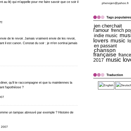
au lit) qui m'appelle pour me faire savoir que ce soir il
phenojen@yahoo.fr
Tags populaires
!!
jen cherchait
l'amour
french po
mus
indie music
nvie de le revoir. Jamais vraiment envie de les revoir,
lovers
music
l
nt il est canon. Constat du soir : je m'en sortirai jamais
en passant
chanson
française
franc
music lov
2017
Traduction
n diner, qu'il te raccompagne et que tu maintiennes la
ant l'apothéose ?
2007
 comme un tampax abreuvé par exemple ? Histoire de
e 2007