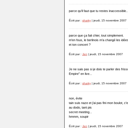
parce qu'il faut que tu restes inaccessible..
Écrit par :
sharky
| jeudi, 15 novembre 2007
parce que ça fait chier, tout simplement.
m'en fous, le berlinois m'a changé les idée
et ton concert ?
Écrit par :
Jen
| jeudi, 15 novembre 2007
Je ne sais pas si je dois te parler des fri
Empire" en live...
Écrit par :
sharky
| jeudi, 15 novembre 2007
non, évite
tain suis naze et j'ai pas fini mon boulot, c'
au dodo, tant pis
secret meeting...
hmmm, soupir
Écrit par :
Jen
| jeudi, 15 novembre 2007