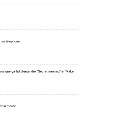
.
s au téléphone
ssons que ça fait d'entendre "Secret meeting" et "Fake
est la merde