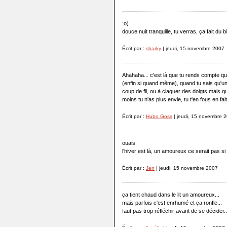
:o)
douce nuit tranquille, tu verras, ça fait du b
Écrit par :
sharky
| jeudi, 15 novembre 2007
Ahahaha... c'est là que tu rends compte que
(enfin si quand même), quand tu sais qu'un
coup de fil, ou à claquer des doigts mais 
moins tu n'as plus envie, tu t'en fous en fait
Écrit par :
Hubo Goss
| jeudi, 15 novembre 
ouais
l'hiver est là, un amoureux ce serait pas si
Écrit par :
Jen
| jeudi, 15 novembre 2007
ça tient chaud dans le lit un amoureux...
mais parfois c'est enrhumé et ça ronfle...
faut pas trop réfléchir avant de se décider..