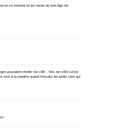
urtout en ce moment où les nanas de mon âge me
ooges pouvaient révéler ton côté .. heu, ton côté cul est
t'es rock à ta manière quand t'encules les petits cons qui
007