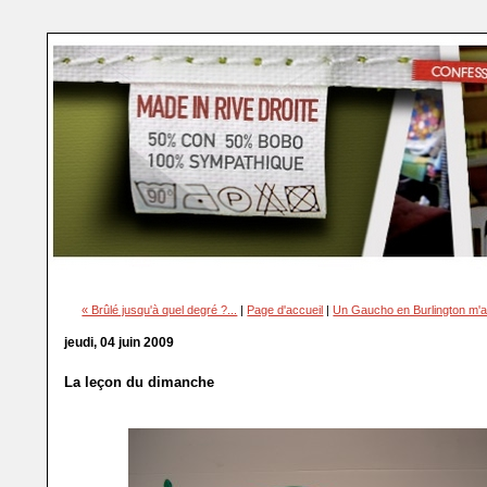
« Brûlé jusqu'à quel degré ?...
|
Page d'accueil
|
Un Gaucho en Burlington m'a 
jeudi, 04 juin 2009
La leçon du dimanche