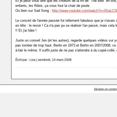
Et je peux vous dire que les choeurs de la fin de "The Bed" en live
enfants, les flûtes, ça vous fout la chair de poule.
Ou bien sur Sad Song :
http://www.youtube.com/watch?v=0SaLC
Le concert de l'année passée fut tellement fabuleux que je n'avais
en tête : le revoir ! Ca n'a pas pu se réaliser l'an passé, mais cela 
!! Et j'ai hâte !
Juste un conseil Jen (et les autres), regarde quelques vidéos sur y
pas tomber de trop haut. Berlin en 1973 et Berlin en 2007/2008, ce n
à-fait le même. Il suffit juste de ne pas s'attendre à du copié-collé, e
Écrit par : Lisa | vendredi, 14 mars 2008
Déclarer un contenu 