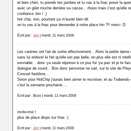
et bien chéri, tu prends tes jambes et tu vas à la fnac poser la quest
avec un gilet moche derrière sa caisse... rhooo mais c'est qu'elle r
confiance Jen ! ;)
hot chip, non, pourtant ça m'aurait bien dit
on tu vas à la fnac pour demander à notre place hin ?!! merci :D
Écrit par :
Jen
| mardi, 11 mars 2008
Les canines ont l'air de sortie effectivement... Alors la petite dame
sans lui enlever le fait qu'elle est pas belle, en plus elle est ni intell
serviable... donc ça seule réponse à ce jour fut 'ya pas' et je te fai
dialogue de sourd... Bon donc personne ne sait, sur le site de Pleye
Concert fantôme....
Sinon pour HotChip j'aurais bien aimer te recroiser, et au Trabendo 
c'est la semaine prochaine....
Écrit par : Bozo | mardi, 11 mars 2008
invite-moi !
plus de place dispo sur fnac :(
Écrit par :
Jen
| mardi, 11 mars 2008