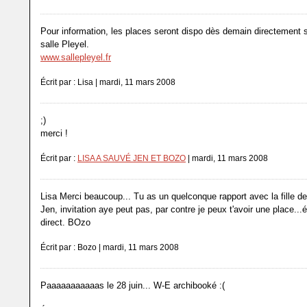
Pour information, les places seront dispo dès demain directement su
salle Pleyel.
www.sallepleyel.fr
Écrit par : Lisa | mardi, 11 mars 2008
;)
merci !
Écrit par :
LISA A SAUVÉ JEN ET BOZO
| mardi, 11 mars 2008
Lisa Merci beaucoup... Tu as un quelconque rapport avec la fille d
Jen, invitation aye peut pas, par contre je peux t'avoir une place...
direct. BOzo
Écrit par : Bozo | mardi, 11 mars 2008
Paaaaaaaaaaas le 28 juin... W-E archibooké :(