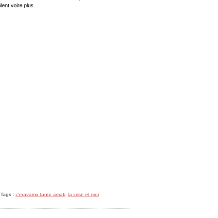
lent voire plus.
 Tags :
c'eravamo tanto amati
,
la crise et moi