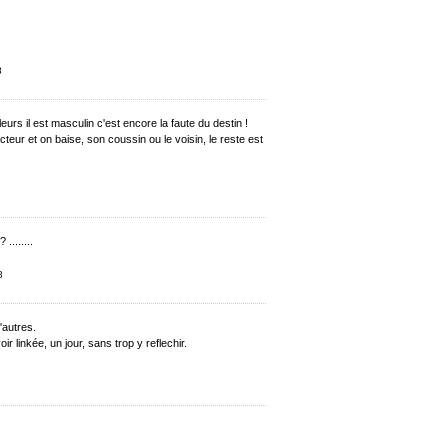
8
illeurs il est masculin c'est encore la faute du destin !
acteur et on baise, son coussin ou le voisin, le reste est
 ........
8
'autres.
ir linkée, un jour, sans trop y reflechir.