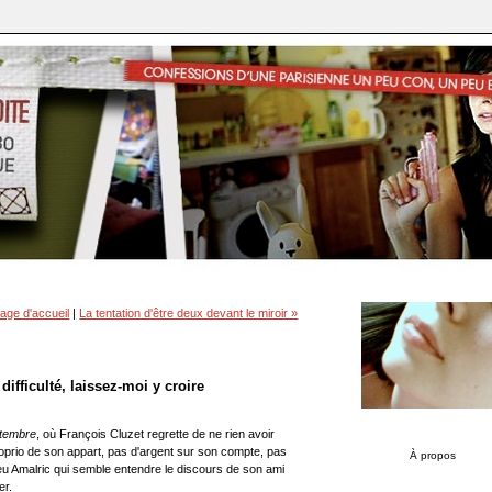
age d'accueil
|
La tentation d'être deux devant le miroir »
ifficulté, laissez-moi y croire
ptembre
, où François Cluzet regrette de ne rien avoir
oprio de son appart, pas d'argent sur son compte, pas
À propos
eu Amalric qui semble entendre le discours de son ami
er.