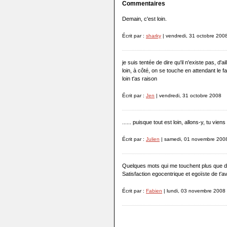
Commentaires
Demain, c'est loin.
Écrit par :
sharky
| vendredi, 31 octobre 200
je suis tentée de dire qu'il n'existe pas, d'a
loin, à côté, on se touche en attendant le f
loin t'as raison
Écrit par :
Jen
| vendredi, 31 octobre 2008
...... puisque tout est loin, allons-y, tu viens ?
Écrit par :
Julien
| samedi, 01 novembre 200
Quelques mots qui me touchent plus que d
Satisfaction egocentrique et egoïste de t'avo
Écrit par :
Fabien
| lundi, 03 novembre 2008