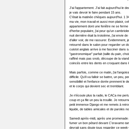
J'ai l'appartement. J'ai fait aujourd'hui 
je vais devoir le faire pendant 15 ans.
C'était la matinée chèques aujourd'hui. 1 3
ma vie, mon travail et aussi mon plaisir, ce
appartement dont une fenêtre ne se ferme
d'herbe populaire, j'ai peur qu'un cambrioleu
nuit dernière était la troisième, j'ai envie d
d'aller voir, de me rassurer. Evidemment, 
retourné dans le salon pour regarder un d
cuistot anglais arrive à me fasciner dans 
"gastronomique" parfait (taille du pain, ch
raffiné mais pas snob, découpe de la viand
coincés entre les dents en croquant dans le
Mais parfois, comme ce matin, j'ai l'angoi
difficile. Qu'il va falloir se battre, un peu,
sensibilité et l'enfance dorée prennent le de
et le corps qui devient sec et tremblant.
Je n'écoute plus la radio, le CACa me per
coup et ça file un peu la trouille. Je retou
petit immense Django et me remets à retro
liquide, de tables amicales et de paroles no
Samedi après-midi, après une promenade pa
fumer un bon pétard devant
C'eravamo tan
devrait sans doute tous regarder ce week