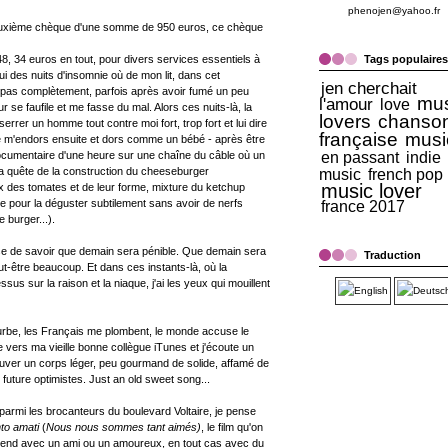
phenojen@yahoo.fr
le deuxième chèque d'une somme de 950 euros, ce chèque
48, 34 euros en tout, pour divers services essentiels à
Tags populaires
lui des nuits d'insomnie où de mon lit, dans cet
jen cherchait
 pas complètement, parfois après avoir fumé un peu
mus
l'amour
love
r se faufile et me fasse du mal. Alors ces nuits-là, la
lovers
chanso
e serrer un homme tout contre moi fort, trop fort et lui dire
française
musi
je m'endors ensuite et dors comme un bébé - après être
ocumentaire d'une heure sur une chaîne du câble où un
en passant
indie
sa quête de la construction du cheeseburger
music
french pop
music lover
oix des tomates et de leur forme, mixture du ketchup
e pour la déguster subtilement sans avoir de nerfs
france 2017
 burger...).
sse de savoir que demain sera pénible. Que demain sera
Traduction
 peut-être beaucoup. Et dans ces instants-là, où la
ssus sur la raison et la niaque, j'ai les yeux qui mouillent
turbe, les Français me plombent, le monde accuse le
rne vers ma vieille bonne collègue iTunes et j'écoute un
uver un corps léger, peu gourmand de solide, affamé de
 future optimistes. Just an old sweet song...
rmi les brocanteurs du boulevard Voltaire, je pense
to amati
(
Nous nous sommes tant aimés)
, le film qu'on
-end avec un ami ou un amoureux, en tout cas avec du