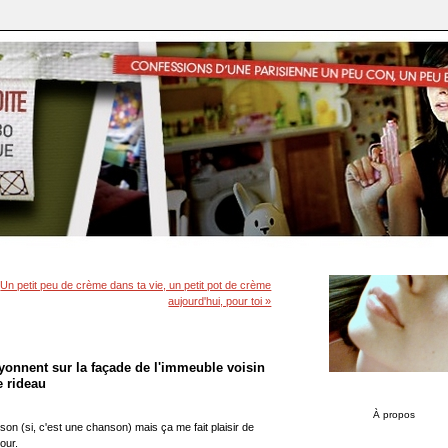
|
Un petit peu de crème dans ta vie, un petit pot de crème
aujourd'hui, pour toi »
ayonnent sur la façade de l'immeuble voisin
e rideau
À propos
n (si, c'est une chanson) mais ça me fait plaisir de
jour.