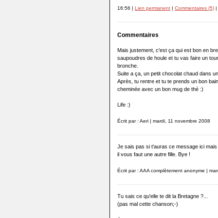
16:56 |
Lien permanent
|
Commentaires (5)
|
Commentaires
Mais justement, c'est ça qui est bon en bre
saupoudres de houle et tu vas faire un tou
bronche.
Suite a ça, un petit chocolat chaud dans un
Après, tu rentre et tu te prends un bon bain
cheminée avec un bon mug de thé :)
Life :)
Écrit par : Aeri | mardi, 11 novembre 2008
Je sais pas si t'auras ce message ici mais
il vous faut une autre fille. Bye !
Écrit par : AAA complètement anonyme | ma
Tu sais ce qu'elle te dit la Bretagne ?...
(pas mal cette chanson;-)