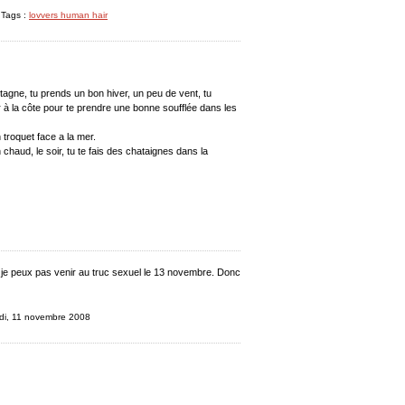
 Tags :
lovvers human hair
tagne, tu prends un bon hiver, un peu de vent, tu
r à la côte pour te prendre une bonne soufflée dans les
 troquet face a la mer.
 chaud, le soir, tu te fais des chataignes dans la
 je peux pas venir au truc sexuel le 13 novembre. Donc
rdi, 11 novembre 2008