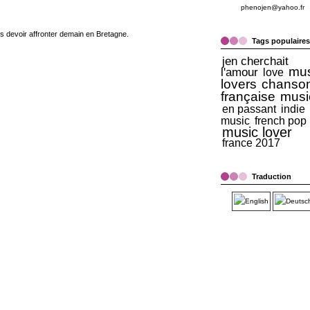
phenojen@yahoo.fr
s devoir affronter demain en Bretagne.
Tags populaires
jen cherchait
mus
l'amour
love
lovers
chanso
française
musi
en passant
indie
music
french pop
music lover
france 2017
Traduction