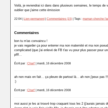
Voilà, je reviendrai ici dans dans plusieurs semaines, le temps de v
oublier que j'aime cette émission
22:04 |
Lien permanent
|
Commentaires (15)
| Tags :
maman cherche l'
Commentaires
bon tu m'as convaincu !
je vais regarder ça pour enterrer ma non maternité et ma non pseudo 
complicated (que j'ai enlevé de FB t'as vu pour plus passer pour un
pfff…
Écrit par :
Charl'
| mardi, 16 décembre 2008
ah non mais en fait… ça pleure de partout là… ah non j'peux pas !!!
:)
Écrit par :
Charl'
| mardi, 16 décembre 2008
moi aussi je les ai trouvé trop craquant tous les 2 (j'aurais jamais 