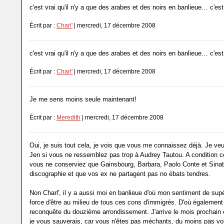
c'est vrai qu'il n'y a que des arabes et des noirs en banlieue… c'e
Écrit par :
Charl'
| mercredi, 17 décembre 2008
c'est vrai qu'il n'y a que des arabes et des noirs en banlieue… c'e
Écrit par :
Charl'
| mercredi, 17 décembre 2008
Je me sens moins seule maintenant!
Écrit par :
Meredith
| mercredi, 17 décembre 2008
Oui, je suis tout cela, je vois que vous me connaissez déjà. Je veu
Jen si vous ne ressemblez pas trop à Audrey Tautou. A condition 
vous ne conserviez que Gainsbourg, Barbara, Paolo Conte et Sinat
discographie et que vos ex ne partagent pas no ébats tendres.
Non Charl', il y a aussi moi en banlieue d'où mon sentiment de supér
force d'être au milieu de tous ces cons d'immigrés. D'où égalemen
reconquête du douzième arrondissement. J'arrive le mois prochain 
je vous sauverais, car vous n'êtes pas méchants, du moins pas vo