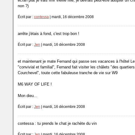
écran plat je vais finir vieille fille, je devrais peut-être adopter un ch
non ?)
Écrit par :
contessa
| mardi, 16 décembre 2008
arrête j'étais à fond, c'est trop bon !
Écrit par :
Jen
| mardi, 16 décembre 2008
et maintenant je mate Fernand qui passe ses vacances à l'hôtel L
"convivial et familial", Fernand fait visiter les châlets "des quartier
Courchevel", toute cette fabuleuse tranche de vie sur W9
M6 WAY OF LIFE !
Mon dieu...
Écrit par :
Jen
| mardi, 16 décembre 2008
contessa : tu prends le chat je rachète du vin
Écrit par :
Jen
| mardi, 16 décembre 2008