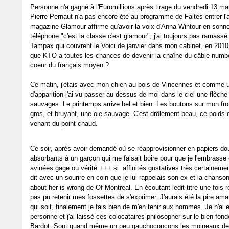
Personne n'a gagné à l'Euromillions après tirage du vendredi 13 ma
Pierre Pernaut n'a pas encore été au programme de Faites entrer l'
magazine Glamour affirme qu'avoir la voix d'Anna Wintour en sonne
téléphone "c'est la classe c'est glamour", j'ai toujours pas ramass
Tampax qui couvrent le Voici de janvier dans mon cabinet, en 201
que KTO a toutes les chances de devenir la chaîne du câble numb
coeur du français moyen ?
Ce matin, j'étais avec mon chien au bois de Vincennes et comme u
d'apparition j'ai vu passer au-dessus de moi dans le ciel une flèche
sauvages. Le printemps arrive bel et bien. Les boutons sur mon fro
gros, et bruyant, une oie sauvage. C'est drôlement beau, ce poids
venant du point chaud.
Ce soir, après avoir demandé où se réapprovisionner en papiers do
absorbants à un garçon qui me faisait boire pour que je l'embrasse
avinées gage ou vérité +++ si affinités gustatives très certainement
dit avec un sourire en coin que je lui rappelais son ex et la chanso
about her is wrong de Of Montreal. En écoutant ledit titre une fois re
pas pu retenir mes fossettes de s'exprimer. J'aurais été la pire am
qui soit, finalement je fais bien de m'en tenir aux hommes. Je n'ai
personne et j'ai laissé ces colocataires philosopher sur le bien-fond
Bardot. Sont quand même un peu gauchoconcons les moineaux d