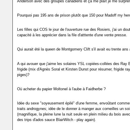
Anderson avec des groupes canadiens et ça me plaît je me surpre
Pourquoi pas 195 ans de prison plutôt que 150 pour Madoff my her
Les filles qui COS le jour de l'ouverture rue des Rosiers, j'ai un do
capacité à les apprécier dans la file d'atttente d'une vente presse.
Qui aurait été la queen de Montgomery Clift s'il avait eu trente ans 
A qui avouer que j'aime les solaires YSL copiées-collées des Ray 
frigide (mix d'Agnès Soral et Kirsten Dunst pour résumer, frigide ra
piges)?
Où acheter du papier Moltonel à l'aube à Faidherbe ?
Idée du sexe "soyeusement épilé" d'une femme, envoûtant comme 
traits androgynes; idée de le donner à manger aux corneilles un soi
(magnifique, la pleine lune la nuit seule en plein milieu du bois av
des trips d'ados sauce BlairWitch - play again).