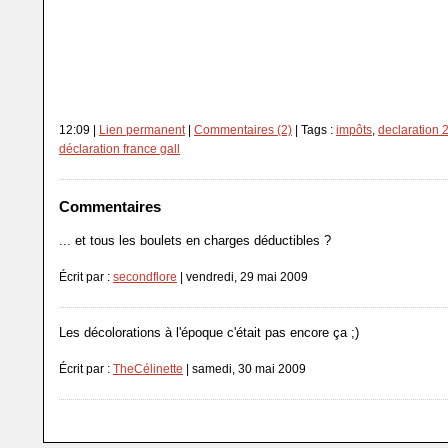
12:09 |
Lien permanent
|
Commentaires (2)
| Tags :
impôts
,
declaration 
déclaration france gall
Commentaires
... et tous les boulets en charges déductibles ?
Écrit par :
secondflore
| vendredi, 29 mai 2009
Les décolorations à l'époque c'était pas encore ça ;)
Écrit par :
TheCélinette
| samedi, 30 mai 2009