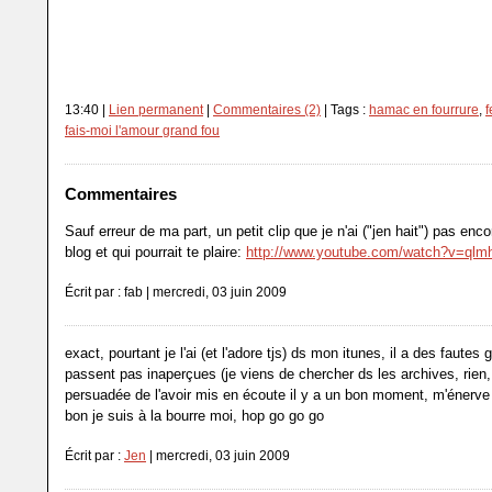
13:40 |
Lien permanent
|
Commentaires (2)
| Tags :
hamac en fourrure
,
f
fais-moi l'amour grand fou
Commentaires
Sauf erreur de ma part, un petit clip que je n'ai ("jen hait") pas enc
blog et qui pourrait te plaire:
http://www.youtube.com/watch?v=ql
Écrit par : fab | mercredi, 03 juin 2009
exact, pourtant je l'ai (et l'adore tjs) ds mon itunes, il a des fautes
passent pas inaperçues (je viens de chercher ds les archives, rien, 
persuadée de l'avoir mis en écoute il y a un bon moment, m'énerve 
bon je suis à la bourre moi, hop go go go
Écrit par :
Jen
| mercredi, 03 juin 2009