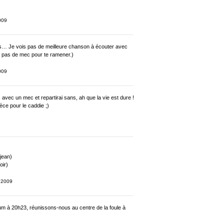
2009
rs… Je vois pas de meilleure chanson à écouter avec
t pas de mec pour te ramener.)
2009
 avec un mec et repartirai sans, ah que la vie est dure !
pièce pour le caddie ;)
 jean)
oir)
e 2009
 à 20h23, réunissons-nous au centre de la foule à