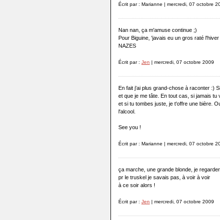
Écrit par : Marianne | mercredi, 07 octobre 
Nan nan, ça m'amuse continue ;)
Pour Biguine, 'javais eu un gros raté l'hive
NAZES
Écrit par :
Jen
| mercredi, 07 octobre 2009
En fait j'ai plus grand-chose à raconter :) 
et que je me tâte. En tout cas, si jamais tu
et si tu tombes juste, je t'offre une bière.
l'alcool.
See you !
Écrit par : Marianne | mercredi, 07 octobre 
ça marche, une grande blonde, je regarder
pr le truskel je savais pas, à voir à voir
à ce soir alors !
Écrit par :
Jen
| mercredi, 07 octobre 2009