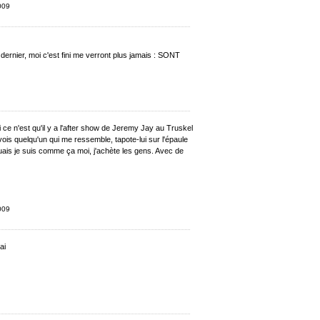
2009
r dernier, moi c'est fini me verront plus jamais : SONT
Si ce n'est qu'il y a l'after show de Jeremy Jay au Truskel
 vois quelqu'un qui me ressemble, tapote-lui sur l'épaule
 Ouais je suis comme ça moi, j'achète les gens. Avec de
2009
ai