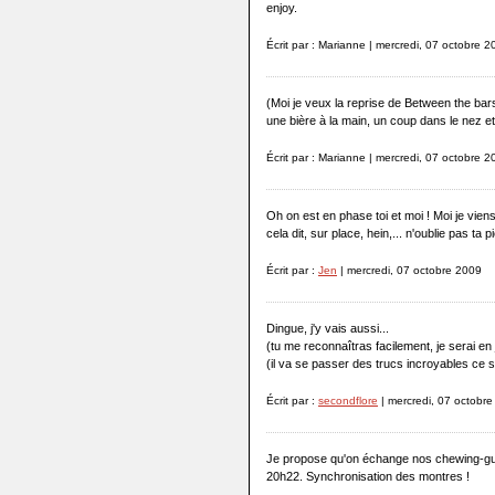
enjoy.
Écrit par : Marianne | mercredi, 07 octobre 
(Moi je veux la reprise de Between the ba
une bière à la main, un coup dans le nez e
Écrit par : Marianne | mercredi, 07 octobre 
Oh on est en phase toi et moi ! Moi je viens
cela dit, sur place, hein,... n'oublie pas ta 
Écrit par :
Jen
| mercredi, 07 octobre 2009
Dingue, j'y vais aussi...
(tu me reconnaîtras facilement, je serai en
(il va se passer des trucs incroyables ce s
Écrit par :
secondflore
| mercredi, 07 octobr
Je propose qu'on échange nos chewing-gum
20h22. Synchronisation des montres !