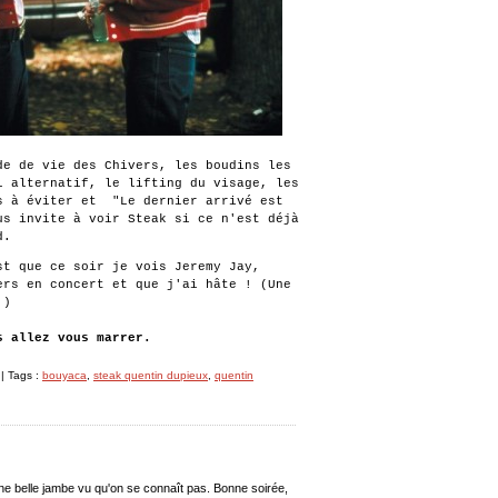
de de vie des Chivers, les boudins les
l alternatif, le lifting du visage, les
s à éviter et "Le dernier arrivé est
us invite à voir Steak si ce n'est déjà
d.
st que ce soir je vois Jeremy Jay,
ers en concert et que j'ai hâte ! (Une
.)
s allez vous marrer.
| Tags :
bouyaca
,
steak quentin dupieux
,
quentin
ne belle jambe vu qu'on se connaît pas. Bonne soirée,