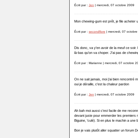
Écrit par :
Jen
| mercredi, 07 octobre 2009
Mon chewing-gum est prêt, je file acheter
Écrit par :
secondflore
| mercredi, 07 octobr
Dis donc, va y'en avoir de la meuf ce soir
là-bas qu'on va choper. J'ai pas de chewi
Écrit par : Marianne | mercredi, 07 octobre 
On ne sait jamais, moi j'ai bien rencontré m
oui je déraille, c'est la chaleur pardon
Écrit par :
Jen
| mercredi, 07 octobre 2009
Ah bah moi aussi c'est facile de me reconna
devant juste pour emmerder les premiers r
Biguine, 'culé). Si en plus le machin a une b
Bon je vais plutôt aller squatter un forum 