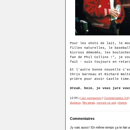
Pour les shots de lait, le mo
filles naturelles, le basebal
bicross démodés, les bouloche
fan de Phil Collins !", je vo
fait - suis toujours en retar
Et l'autre bonne nouvelle c'e
Chris Garneau et Richard Walt
prière pour avoir Castle time
Steak
, hein, je vous jure vou
12:05 |
Lien permanent
|
Commentaires (14)
dupieux
,
film steak
,
concert ce soir
,
chivers
Commentaires
Jy vais aussi ! En même temps ça te fait u