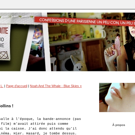
 L.
|
Page d'accueil
|
Noah And The Whale - Blue Skies »
ollins !
alle à l'époque, la bande-annonce (pas
 film) m'avait attirée puis comme
À propos
hi la caisse. J'ai donc attendu qu'il
inéma. Hier. Hasard, je tombe dessus.