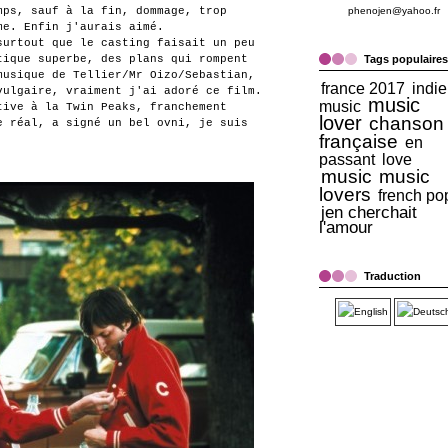
mps, sauf à la fin, dommage, trop
phenojen@yahoo.fr
me. Enfin j'aurais aimé.
surtout que le casting faisait un peu
tique superbe, des plans qui rompent
Tags populaires
musique de Tellier/Mr Oizo/Sebastian,
france 2017
indie
vulgaire, vraiment j'ai adoré ce film.
music
music
tive à la Twin Peaks, franchement
lover
chanson
e réal, a signé un bel ovni, je suis
française
en
passant
love
music
music
lovers
french po
jen cherchait
l'amour
Traduction