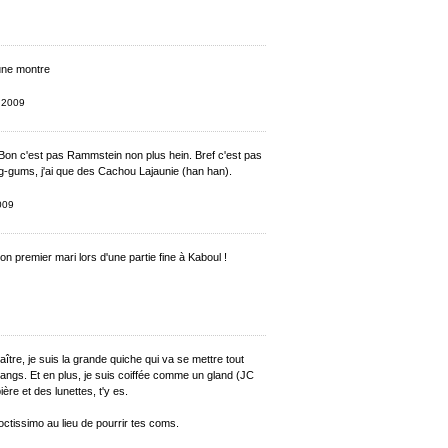
 une montre
e 2009
. Bon c'est pas Rammstein non plus hein. Bref c'est pas
ng-gums, j'ai que des Cachou Lajaunie (han han).
2009
on premier mari lors d'une partie fine à Kaboul !
ître, je suis la grande quiche qui va se mettre tout
angs. Et en plus, je suis coiffée comme un gland (JC
ière et des lunettes, t'y es.
Doctissimo au lieu de pourrir tes coms.