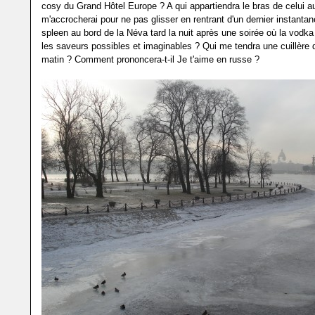
cosy du Grand Hôtel Europe ? A qui appartiendra le bras de celui a
m'accrocherai pour ne pas glisser en rentrant d'un dernier instanta
spleen au bord de la Néva tard la nuit après une soirée où la vodka
les saveurs possibles et imaginables ? Qui me tendra une cuillère d
matin ? Comment prononcera-t-il Je t'aime en russe ?