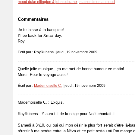
mood duke ellington & john coltrane
,
in a sentimental mood
Commentaires
Je te laisse à ta banquise!
I'll be back for Xmas day.
Roy
Écrit par : RoyRubens | jeudi, 19 novembre 2009
Quelle jolie musique...ça me met de bonne humeur ce matin!
Merci. Pour le voyage aussi!
Écrit par :
Mademoiselle C.
| jeudi, 19 novembre 2009
Mademoiselle C. : Exquis.
RoyRubens : Y aura-t-il de la neige pour Noël chantait-il...
Samedi à 3h10, oui oui oui mon désir le plus fort serait d'être là-ba
réussir à me perdre entre la Néva et ce petit restau où l'on mange 