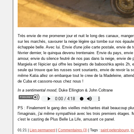
Très envie de me promener jour et nuit le long des canaux, mange
sur les marchés, savourer la neige légère qui tombe sur nos épaule
échappée belle. Avec lui. Envie d'une jolie carte postale, envie de t
février dernier, le quinqua devenu trentenaire. Envie du pays, envie
amour, envie du silence feutré de nos pas dans la neige, envie de
Margiela et l'épicier qui offre les beignets de babooshka après 2h, e
seule qui trouve que les russes sont souriants, envie de revoir la s
même Katia allez on embarque tout le crew de la Madeleine, attendo
de Cuba et cassons-nous chez nous !
In a sentimental mood
, Duke Ellington & John Coltrane
PS : Finalement le gang des vieilles méchantes était beaucoup pl
l'imaginais, j'ai même sympathisé avec les trois premiers étages.
c'est le casting de Plus Belle La Life, amusant ce panel.
01:21 |
Lien permanent
|
Commentaires (3)
| Tags :
saint petersbourg
,
in