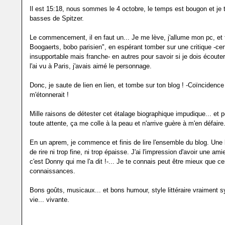
Il est 15:18, nous sommes le 4 octobre, le temps est bougon et je t'
basses de Spitzer.
Le commencement, il en faut un... Je me lève, j'allume mon pc, et 
Boogaerts, bobo parisien", en espérant tomber sur une critique -cer
insupportable mais franche- en autres pour savoir si je dois écoute
l'ai vu à Paris, j'avais aimé le personnage.
Donc, je saute de lien en lien, et tombe sur ton blog ! -Coïncidenc
m'étonnerait !
Mille raisons de détester cet étalage biographique impudique... et p
toute attente, ça me colle à la peau et n'arrive guère à m'en défaire
En un aprem, je commence et finis de lire l'ensemble du blog. Une
de rire ni trop fine, ni trop épaisse. J'ai l'impression d'avoir une amie
c'est Donny qui me l'a dit !-... Je te connais peut être mieux que ce
connaissances.
Bons goûts, musicaux... et bons humour, style littéraire vraiment 
vie... vivante.