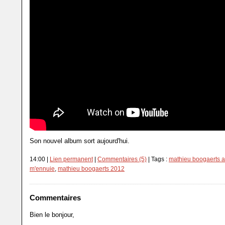
Son nouvel album sort aujourd'hui.
14:00 |
Lien permanent
|
Commentaires (5)
| Tags :
mathieu boogaerts a
m'ennuie
,
mathieu boogaerts 2012
Commentaires
Bien le bonjour,