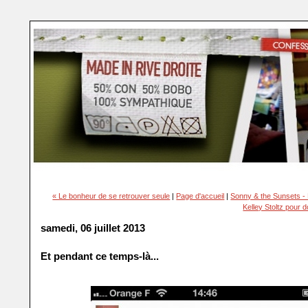
« Le bonheur de se retrouver seule
|
Page d'accueil
|
Sonny & the Sunsets - 
Kelley Stoltz pour 
samedi, 06 juillet 2013
Et pendant ce temps-là...