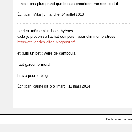
Il n'est pas plus grand que le nain précédent me semble t-il ….
Écrit par : Mika | dimanche, 14 juillet 2013
Je dirai même plus ! des hyénes
Cela je préconise l'achat compulsif pour éliminer le stress
http://atelier-des-elfes.blogspot.fr/
et puis un petit verre de camboula
faut garder le moral
bravo pour le blog
Écrit par : carine dit lolo | mardi, 11 mars 2014
Déclarer un contenu 