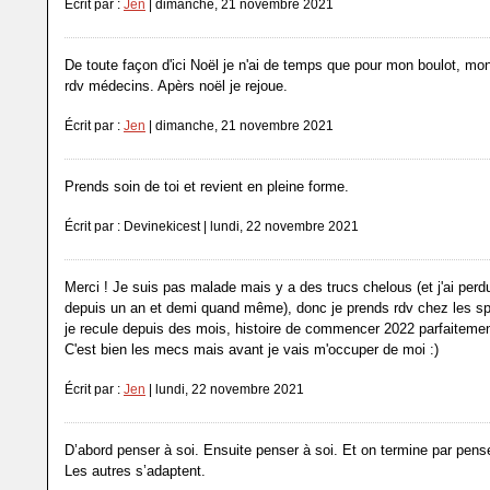
Écrit par :
Jen
| dimanche, 21 novembre 2021
De toute façon d'ici Noël je n'ai de temps que pour mon boulot, mo
rdv médecins. Apèrs noël je rejoue.
Écrit par :
Jen
| dimanche, 21 novembre 2021
Prends soin de toi et revient en pleine forme.
Écrit par : Devinekicest | lundi, 22 novembre 2021
Merci ! Je suis pas malade mais y a des trucs chelous (et j'ai perdu
depuis un an et demi quand même), donc je prends rdv chez les sp
je recule depuis des mois, histoire de commencer 2022 parfaitement 
C'est bien les mecs mais avant je vais m'occuper de moi :)
Écrit par :
Jen
| lundi, 22 novembre 2021
D’abord penser à soi. Ensuite penser à soi. Et on termine par pense
Les autres s’adaptent.