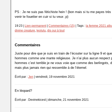
PS : Je ne suis pas fétichiste hein ! (bon mais si tu me payes très
venir te fouetter en cuir si tu veux ;p)
19:23 |
Lien permanent
|
Commentaires (15)
| Tags :
la femme 2021 al
divine creature
,
leolulu
,
dis oui à tout
Commentaires
Juste pour dire que je suis en train de l’écouter sur la ligne 9 et que
hommes comme une mante religieuse. Je n’ai plus aucun respect p
hommes c’est terrible je ne vous voie que comme des berlingots,
mais plus jamais rien qui ressemble à de l’éternel.
Écrit par :
Jen
| vendredi, 19 novembre 2021
En léopard?
Écrit par : Devinekicest | dimanche, 21 novembre 2021