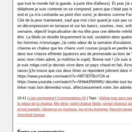
que tout le monde fait la gueule, à juste titre d'ailleurs). Et puis j'a
téléphone je suis contente on se comprend, parce que c'était pas 
end et ça m'a contrariée au point d'en vomir, je deviens comme Fa
Cité de la peur maintenant, sauf que moi c'est quand je suis pas c
en décompression en terrasse et sur les bancs, sourires, rires, enfi
semaine, objectif tropicalisation de ma tête pour une détente mérit
être. La libido se réveille bruyamment la nuit, ovulation dans quatre 
les hommes m'envisager, j'ai cette odeur de la semaine d'ovulation, 
chienne en chaleur que les chiens vont courser jusqu'à en perdre l
dans leur chasse effrénée (quatorze ans de promenade au bois de
avec mon chien adoré, je maîtrise le sujet). Bonne nuit ! (Je suis à
je suis méga cool je devrais vivre dans un pays chaud en fait, Azn
raison.)(Je trouve que ces deux titres se répondent joliment dans ma
https://www.youtube.com/watch?v=N9T3DTBoYOA et
https://www.youtube.com/watch?v=5H4ekRWiW6U désolée tout bug
linker mais bon démerdez-vous, affectueusement votre Jen adorée.
20:41 |
Lien permanent
|
Commentaires (0)
| Tags :
30ème jour sans se
le retour de la chaleur
,
fille désir
,
soleil chaleur libido
,
roman d'amour ala
et moi paradis
,
l'absence en musique
,
jen et les hommes
,
françois degu
cherchait l'amour
Écrire un commentaire