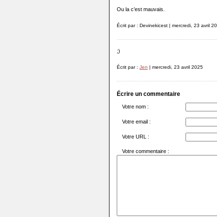
Ou la c’est mauvais.
Écrit par : Devinekicest | mercredi, 23 avril 2
;)
Écrit par :
Jen
| mercredi, 23 avril 2025
Écrire un commentaire
Votre nom :
Votre email :
Votre URL :
Votre commentaire :