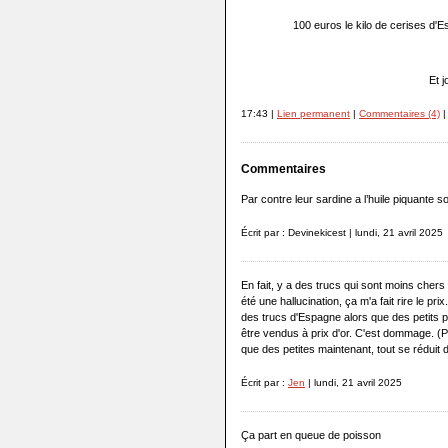
100 euros le kilo de cerises d'
Et 
17:43 |
Lien permanent
|
Commentaires (4)
|
Commentaires
Par contre leur sardine a l’huile piquante 
Écrit par : Devinekicest | lundi, 21 avril 2025
En fait, y a des trucs qui sont moins chers
été une hallucination, ça m'a fait rire le pri
des trucs d'Espagne alors que des petits p
être vendus à prix d'or. C'est dommage. (Pou
que des petites maintenant, tout se réduit
Écrit par :
Jen
| lundi, 21 avril 2025
Ça part en queue de poisson