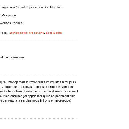
Espagne à la Grande Epicerie du Bon Marché...
Rire jaune.
joyeuses Pâques !
 Tags :
anthropologie rive gauche
,
c'est la crise
sont pas onéreuses.
 qu'au monop mais le rayon fruits et légumes a toujours
x. D'ailleurs je n'ai jamais compris pourquoi ils vendent
roducteurs bien choisis façon Terroir d'avenir pourraient
r les sardines j'ai appris hier qu'ils ne pêchaient plus
 du cerveau à la sardine nous finirons en micropuce)