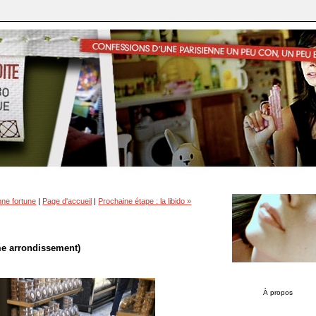
nne fortune
|
Page d'accueil
|
Prochaine étape : la libido »
ème arrondissement)
À propos