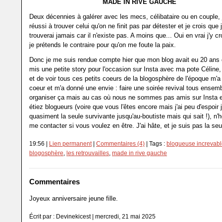
MADE IN RIVE GAUCHE
Deux décennies à galérer avec les mecs, célibataire ou en couple, j
réussi à trouver celui qu'on ne finit pas par détester et je crois que 
trouverai jamais car il n'existe pas. A moins que... Oui en vrai j'y 
je prétends le contraire pour qu'on me foute la paix.
Donc je me suis rendue compte hier que mon blog avait eu 20 ans 
mis une petite story pour l'occasion sur Insta avec ma pote Célin
et de voir tous ces petits coeurs de la blogosphère de l'époque m'a
coeur et m'a donné une envie : faire une soirée revival tous ensemb
organiser ça mais au cas où nous ne sommes pas amis sur Insta 
étiez blogueurs (voire que vous l'êtes encore mais j'ai peu d'espoir 
quasiment la seule survivante jusqu'au-boutiste mais qui sait !), n'
me contacter si vous voulez en être. J'ai hâte, et je suis pas la seul
19:56 |
Lien permanent
|
Commentaires (4)
| Tags :
blogueuse increvab
blogosphère
,
les retrouvailles
,
made in rive gauche
Commentaires
Joyeux anniversaire jeune fille.
Écrit par : Devinekicest | mercredi, 21 mai 2025