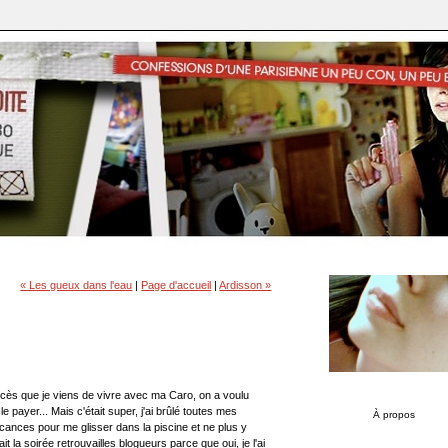
« Les gueux dans l'eau
|
Page d'accueil
|
Ardisson »
xcès que je viens de vivre avec ma Caro, on a voulu
e payer... Mais c'était super, j'ai brûlé toutes mes
À propos
acances pour me glisser dans la piscine et ne plus y
 la soirée retrouvailles blogueurs parce que oui, je l'ai