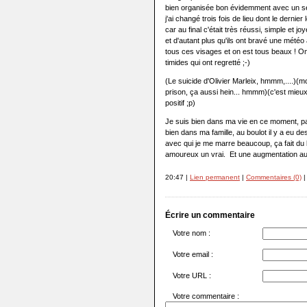
bien organisée bon évidemment avec un s
j'ai changé trois fois de lieu dont le dernie
car au final c'était très réussi, simple et
et d'autant plus qu'ils ont bravé une météo 
tous ces visages et on est tous beaux ! On
timides qui ont regretté ;-)
(Le suicide d'Olivier Marleix, hmmm,....)(
prison, ça aussi hein... hmmm)(c'est mieux
positif ;p)
Je suis bien dans ma vie en ce moment, pa
bien dans ma famille, au boulot il y a eu d
avec qui je me marre beaucoup, ça fait du b
amoureux un vrai. Et une augmentation auss
20:47 |
Lien permanent
|
Commentaires (0)
|
Écrire un commentaire
Votre nom :
Votre email :
Votre URL :
Votre commentaire :