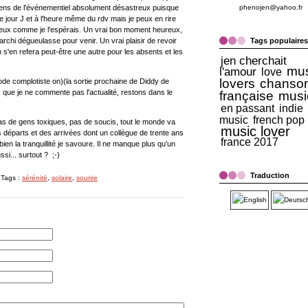
ens de l'événementiel absolument désastreux puisque
phenojen@yahoo.fr
r le jour J et à l'heure même du rdv mais je peux en rire
 joyeux comme je l'espérais. Un vrai bon moment heureux,
archi dégueulasse pour venir. Un vrai plaisir de revoir
Tags populaires
 s'en refera peut-être une autre pour les absents et les
jen cherchait
mus
l'amour
love
lovers
chanso
mode complotiste on)(la sortie prochaine de Diddy de
 que je ne commente pas l'actualité, restons dans le
française
musi
en passant
indie
music
french pop
s de gens toxiques, pas de soucis, tout le monde va
music lover
es départs et des arrivées dont un collègue de trente ans
france 2017
ien la tranquillité je savoure. Il ne manque plus qu'un
i... surtout ? ;-)
Traduction
 Tags :
sérénité
,
solaire
,
sourire