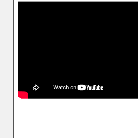
Le clip suivant c'est moi, à la Bovary mais en tellement TELLEME
tragique... je ne fais que valser dans Paris maintenant, je suis l'oe
surveille tout et quand c'est pas le cas, c'est toujours grâce à la m
fatigue). Bref cette vidéo cette mise en scène cette danse contemp
photo de mon époque... tout colle à ce que je vis, ce que je vois, b
plus jamais comme avant. Et je m'arrête ici avant de ne pas déno