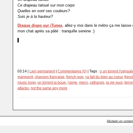
Ce drapeau tatoué sur mon corps
Quelles en sont ses couleurs?
Suis je à la hauteur?
Disque dispo sur iTunes
, allez-y moi dans le métro ça me lais
mon chat après sa pâté : tranquille sereine :)
Luttez pour votre liberté, ce n'est jamais acquis. Soyons à la hauteu
des morts que certains ont tendance à oublier, restez libres, resto
Message à la mer....
03:14 |
Lien permanent
|
Commentaires (0)
| Tags :
o un torrent l'odyssé
marguerit
,
chanson française
,
french pop
,
ça fait du bien au coeur
,
frenc
music lover
,
un torrent la boue
,
j'aime
,
merci
,
catharsis
,
la vie quoi
,
terro
attacks
,
not the same any more
Déclarer un contenu 