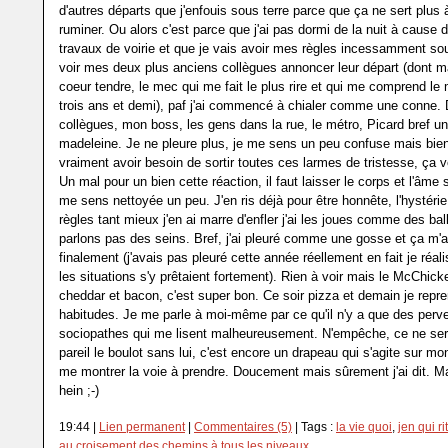
d'autres départs que j'enfouis sous terre parce que ça ne sert plus à
ruminer. Ou alors c'est parce que j'ai pas dormi de la nuit à cause 
travaux de voirie et que je vais avoir mes règles incessamment so
voir mes deux plus anciens collègues annoncer leur départ (dont m
coeur tendre, le mec qui me fait le plus rire et qui me comprend le
trois ans et demi), paf j'ai commencé à chialer comme une conne
collègues, mon boss, les gens dans la rue, le métro, Picard bref un
madeleine. Je ne pleure plus, je me sens un peu confuse mais bien
vraiment avoir besoin de sortir toutes ces larmes de tristesse, ça ve
Un mal pour un bien cette réaction, il faut laisser le corps et l'âme 
me sens nettoyée un peu. J'en ris déjà pour être honnête, l'hystéri
règles tant mieux j'en ai marre d'enfler j'ai les joues comme des bal
parlons pas des seins. Bref, j'ai pleuré comme une gosse et ça m'a 
finalement (j'avais pas pleuré cette année réellement en fait je réali
les situations s'y prêtaient fortement). Rien à voir mais le McChic
cheddar et bacon, c'est super bon. Ce soir pizza et demain je repr
habitudes. Je me parle à moi-même par ce qu'il n'y a que des perve
sociopathes qui me lisent malheureusement. N'empêche, ce ne sera
pareil le boulot sans lui, c'est encore un drapeau qui s'agite sur m
me montrer la voie à prendre. Doucement mais sûrement j'ai dit. 
hein ;-)
19:44 |
Lien permanent
|
Commentaires (5)
| Tags :
la vie quoi
,
jen qui ri
au croisement des chemins à tous les niveaux