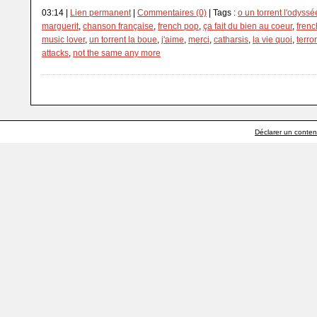
03:14 |
Lien permanent
|
Commentaires (0)
| Tags :
o un torrent l'odyssé
marguerit
,
chanson française
,
french pop
,
ça fait du bien au coeur
,
frenc
music lover
,
un torrent la boue
,
j'aime
,
merci
,
catharsis
,
la vie quoi
,
terro
attacks
,
not the same any more
Déclarer un contenu 