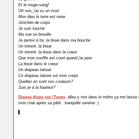
Et le rouge-sang!
Oh non, j'ai vu un mort
Mon dieu la terre est noire
Jonchée de corps
Je suis touché
Ma vue se brouille
Je pense à toi, la boue dans ma bouche
Un torrent, la boue
Un torrent, la boue dans le coeur
Que mon souffle est court quand j'ai peur
La boue dans le coeur
Un drapeau tatoué
Ce drapeau tatoué sur mon corps
Quelles en sont ses couleurs?
Suis je à la hauteur?
Disque dispo sur iTunes
, allez-y moi dans le métro ça me lais
mon chat après sa pâté : tranquille sereine :)
Luttez pour votre liberté, ce n'est jamais acquis. Soyons à la hauteu
des morts que certains ont tendance à oublier, restez libres, resto
Message à la mer....