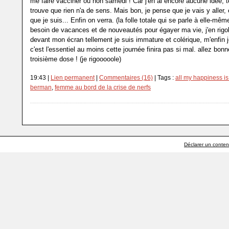
me faire vacciner ou non samedi ! Car j'en ai encore aucune idée, t
trouve que rien n'a de sens. Mais bon, je pense que je vais y aller
que je suis... Enfin on verra. (la folle totale qui se parle à elle-même
besoin de vacances et de nouveautés pour égayer ma vie, j'en rigol
devant mon écran tellement je suis immature et colérique, m'enfin j
c'est l'essentiel au moins cette journée finira pas si mal. allez bon
troisième dose ! (je rigooooole)
19:43 |
Lien permanent
|
Commentaires (16)
| Tags :
all my happiness i
berman
,
femme au bord de la crise de nerfs
Déclarer un contenu 