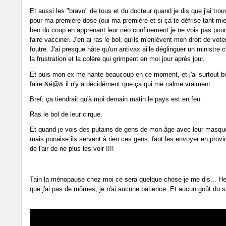
Et aussi les "bravo" de tous et du docteur quand je dis que j'ai tro
pour ma première dose (oui ma première et si ça te défrise tant mi
ben du coup en apprenant leur néo confinement je ne vois pas pourq
faire vacciner. J'en ai ras le bol, qu'ils m'enlèvent mon droit de voter
foutre. J'ai presque hâte qu'un antivax aille déglinguer un ministre c
la frustration et la colère qui grimpent en moi jour après jour.
Et puis mon ex me hante beaucoup en ce moment, et j'ai surtout 
faire &é@& il n'y a décidément que ça qui me calme vraiment.
Bref, ça tiendrait qu'à moi demain matin le pays est en feu.
Ras le bol de leur cirque.
Et quand je vois des putains de gens de mon âge avec leur masque
mais punaise ils servent à rien ces gens, faut les envoyer en prov
de l'air de ne plus les voir !!!!
Tain la ménopause chez moi ce sera quelque chose je me dis... 
que j'ai pas de mômes, je n'ai aucune patience. Et aucun goût du sa