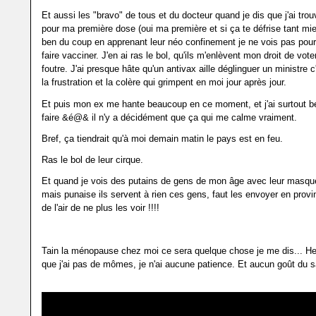
Et aussi les "bravo" de tous et du docteur quand je dis que j'ai tro
pour ma première dose (oui ma première et si ça te défrise tant mi
ben du coup en apprenant leur néo confinement je ne vois pas pourq
faire vacciner. J'en ai ras le bol, qu'ils m'enlèvent mon droit de voter
foutre. J'ai presque hâte qu'un antivax aille déglinguer un ministre c
la frustration et la colère qui grimpent en moi jour après jour.
Et puis mon ex me hante beaucoup en ce moment, et j'ai surtout 
faire &é@& il n'y a décidément que ça qui me calme vraiment.
Bref, ça tiendrait qu'à moi demain matin le pays est en feu.
Ras le bol de leur cirque.
Et quand je vois des putains de gens de mon âge avec leur masque
mais punaise ils servent à rien ces gens, faut les envoyer en prov
de l'air de ne plus les voir !!!!
Tain la ménopause chez moi ce sera quelque chose je me dis... 
que j'ai pas de mômes, je n'ai aucune patience. Et aucun goût du sa