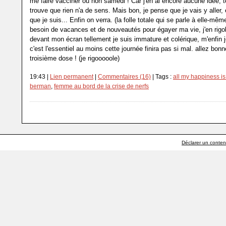
me faire vacciner ou non samedi ! Car j'en ai encore aucune idée, t
trouve que rien n'a de sens. Mais bon, je pense que je vais y aller
que je suis... Enfin on verra. (la folle totale qui se parle à elle-même
besoin de vacances et de nouveautés pour égayer ma vie, j'en rigol
devant mon écran tellement je suis immature et colérique, m'enfin j
c'est l'essentiel au moins cette journée finira pas si mal. allez bon
troisième dose ! (je rigooooole)
19:43 |
Lien permanent
|
Commentaires (16)
| Tags :
all my happiness i
berman
,
femme au bord de la crise de nerfs
Déclarer un contenu 