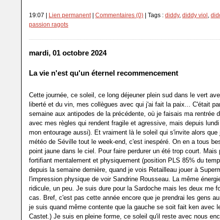
19:07 |
Lien permanent
|
Commentaires (0)
| Tags :
diddy
,
diddy viol
,
did
passion ragots
mardi, 01 octobre 2024
La vie n'est qu'un éternel recommencement
Cette journée, ce soleil, ce long déjeuner plein sud dans le vert a
liberté et du vin, mes collègues avec qui j'ai fait la paix... C'était pa
semaine aux antipodes de la précédente, où je faisais ma rentrée d
avec mes règles qui rendent fragile et agressive, mais depuis lundi 
mon entourage aussi). Et vraiment là le soleil qui s'invite alors que 
météo de Séville tout le week-end, c'est inespéré. On en a tous be
point jaune dans le ciel. Pour faire perdurer un été trop court. Mais
fortifiant mentalement et physiquement (position PLS 85% du temp
depuis la semaine dernière, quand je vois Retailleau jouer à Superm
l'impression physique de voir Sandrine Rousseau. La même énergi
ridicule, un peu. Je suis dure pour la Sardoche mais les deux me fon
cas. Bref, c'est pas cette année encore que je prendrai les gens au
je suis quand même contente que la gauche se soit fait ken avec l
Castet.) Je suis en pleine forme, ce soleil qu'il reste avec nous en