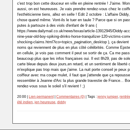
c'est trop bon cette douceur en ville en pleine rentrée ! J'aime. Mo
aussi, on est heureuses. Je vais prendre rendez-vous chez le coiff
l'esthéticienne tiens, allez en selle ! Edit 2 octobre : L'affaire Diddy
chose quand même. Vont-ils le tuer en taule ? Parce que si on pas
putes à partouze à des viols d'enfant de 9 ans (
https://www.dailymail.co.uk/news/texas/article-13912945/Diddy-ac
nine-year-old-boy-spiking-drinks-horse-tranquilizer-120-victims-com
shocking-claims.html?ico=topics_pagination_desktop ), ça devient
noms qui reviennent de plus en plus côté célébrités. Comme Epstei
en cellule, je vois pas comment il peut se sortir de ça. Ca me pas
beaucoup plus que les infos françaises oui. Il est 8h29, pas de sole
carte bleue depuis deux jours,en retard, et un sentiment de liberté 
m'explique pas trop mais que j'aime. La nuit porte conseil je peux p
coiffeur avec ma coupe mulet, il faut que j'attende que ça repousse
ressembler à Jeanne d'Arc la plus grande travestie de France... Bo
rendez-vous sous le soleil s'il revient ! ;)
20:00 |
Lien permanent
|
Commentaires (0)
| Tags :
jenny jumper
,
rentré
été indien
,
jen heureuse
,
diddy