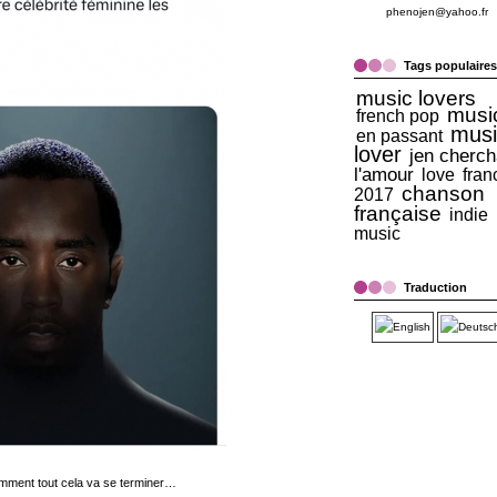
phenojen@yahoo.fr
Tags populaires
music lovers
musi
french pop
musi
en passant
lover
jen cherch
l'amour
love
fran
chanson
2017
française
indie
music
Traduction
ment tout cela va se terminer…