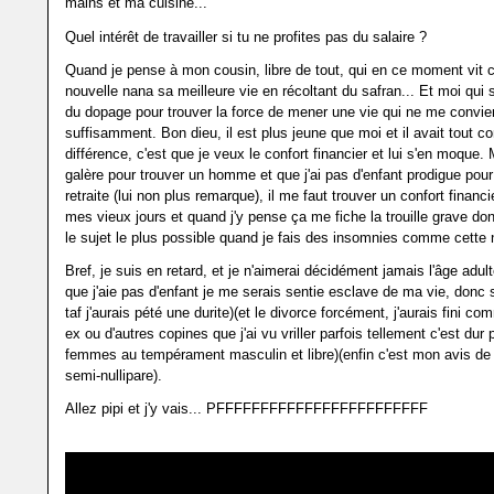
mains et ma cuisine...
Quel intérêt de travailler si tu ne profites pas du salaire ?
Quand je pense à mon cousin, libre de tout, qui en ce moment vit 
nouvelle nana sa meilleure vie en récoltant du safran... Et moi qui s
du dopage pour trouver la force de mener une vie qui ne me convie
suffisamment. Bon dieu, il est plus jeune que moi et il avait tout c
différence, c'est que je veux le confort financier et lui s'en moque.
galère pour trouver un homme et que j'ai pas d'enfant prodigue pou
retraite (lui non plus remarque), il me faut trouver un confort financ
mes vieux jours et quand j'y pense ça me fiche la trouille grave do
le sujet le plus possible quand je fais des insomnies comme cette n
Bref, je suis en retard, et je n'aimerai décidément jamais l'âge adult
que j'aie pas d'enfant je me serais sentie esclave de ma vie, donc si
taf j'aurais pété une durite)(et le divorce forcément, j'aurais fini c
ex ou d'autres copines que j'ai vu vriller parfois tellement c'est dur
femmes au tempérament masculin et libre)(enfin c'est mon avis d
semi-nullipare).
Allez pipi et j'y vais... PFFFFFFFFFFFFFFFFFFFFFFFF