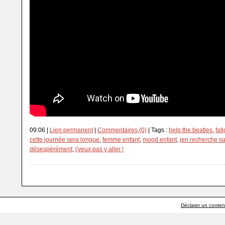
09:06 |
Lien permanent
|
Commentaires (0)
| Tags :
help the beatles
,
fat
cette journée sera longue
,
femme enfant
,
mood enfant
,
jen recherche s
désespérément
,
j'veux pas y aller !
Déclarer un contenu 